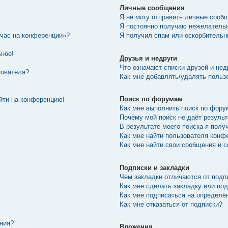
Личные сообщения
Я не могу отправить личные сооб
Я постоянно получаю нежелатель
йчас на конференции»?
Я получил спам или оскорбительны
ьное!
Друзья и недруги
Что означают списки друзей и нед
зователя?
Как мне добавлять/удалять пользо
Поиск по форумам
ойти на конференцию!
Как мне выполнить поиск по фор
Почему мой поиск не даёт резуль
В результате моего поиска я полу
Как мне найти пользователя конф
Как мне найти свои сообщения и 
Подписки и закладки
Чем закладки отличаются от подп
Как мне сделать закладку или по
Как мне подписаться на определ
Как мне отказаться от подписки?
ения?
Вложения