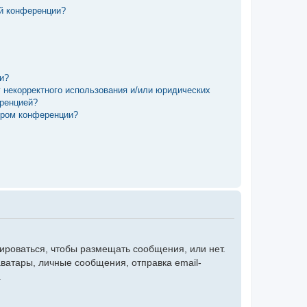
ой конференции?
ии?
у некорректного использования и/или юридических
еренцией?
ором конференции?
рироваться, чтобы размещать сообщения, или нет.
ватары, личные сообщения, отправка email-
.