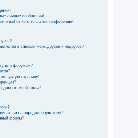
щения!
ные личные сообщения!
й email от кого-то с этой конференции!
ругов?
вателей в списках моих друзей и недругов?
уму или форумам?
татов?
чил пустую страницу!
еренции?
созданные мной темы?
исок?
дписаться на определённую тему?
ённый форум?