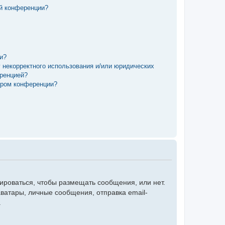
ой конференции?
ии?
у некорректного использования и/или юридических
еренцией?
ором конференции?
рироваться, чтобы размещать сообщения, или нет.
ватары, личные сообщения, отправка email-
.