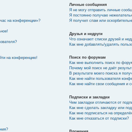
Личные сообщения
Я не могу отправить личные сооб
Я постоянно получаю нежелатель
йчас на конференции»?
Я получил спам или оскорбительны
ьное!
Друзья и недруги
Что означают списки друзей и нед
зователя?
Как мне добавлять/удалять пользо
Поиск по форумам
ойти на конференцию!
Как мне выполнить поиск по фор
Почему мой поиск не даёт резуль
В результате моего поиска я полу
Как мне найти пользователя конф
Как мне найти свои сообщения и 
Подписки и закладки
Чем закладки отличаются от подп
Как мне сделать закладку или по
Как мне подписаться на определ
Как мне отказаться от подписки?
ения?
Вложения