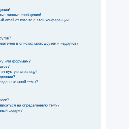
щения!
ные личные сообщения!
й email от кого-то с этой конференции!
ругов?
вателей в списках моих друзей и недругов?
уму или форумам?
татов?
чил пустую страницу!
еренции?
созданные мной темы?
исок?
дписаться на определённую тему?
ённый форум?