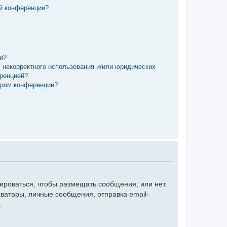
ой конференции?
ии?
у некорректного использования и/или юридических
еренцией?
ором конференции?
рироваться, чтобы размещать сообщения, или нет.
ватары, личные сообщения, отправка email-
.