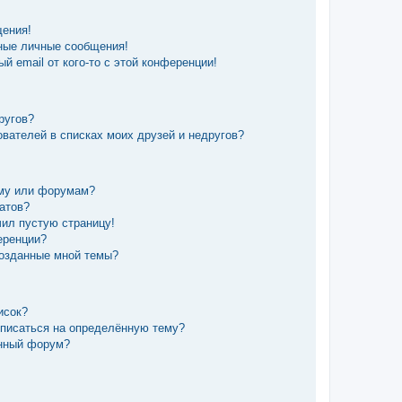
щения!
ные личные сообщения!
й email от кого-то с этой конференции!
ругов?
вателей в списках моих друзей и недругов?
уму или форумам?
татов?
чил пустую страницу!
еренции?
созданные мной темы?
исок?
дписаться на определённую тему?
ённый форум?