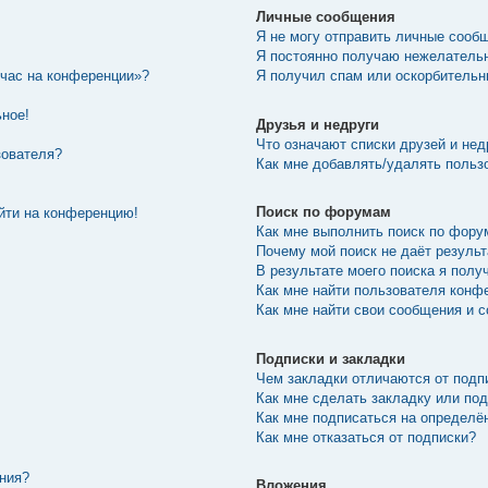
Личные сообщения
Я не могу отправить личные сооб
Я постоянно получаю нежелатель
йчас на конференции»?
Я получил спам или оскорбительны
ьное!
Друзья и недруги
Что означают списки друзей и нед
зователя?
Как мне добавлять/удалять пользо
Поиск по форумам
ойти на конференцию!
Как мне выполнить поиск по фор
Почему мой поиск не даёт резуль
В результате моего поиска я полу
Как мне найти пользователя конф
Как мне найти свои сообщения и 
Подписки и закладки
Чем закладки отличаются от подп
Как мне сделать закладку или по
Как мне подписаться на определ
Как мне отказаться от подписки?
ения?
Вложения