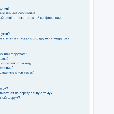
щения!
ные личные сообщения!
й email от кого-то с этой конференции!
ругов?
вателей в списках моих друзей и недругов?
уму или форумам?
татов?
чил пустую страницу!
еренции?
созданные мной темы?
исок?
дписаться на определённую тему?
ённый форум?