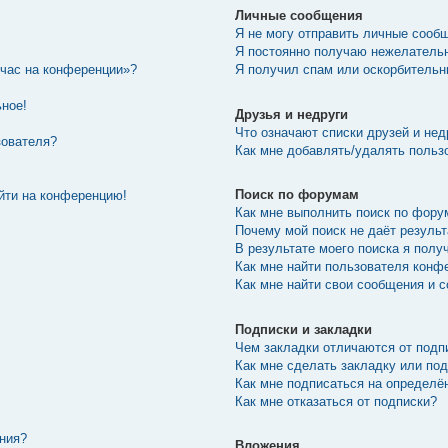
Личные сообщения
Я не могу отправить личные сооб
Я постоянно получаю нежелатель
йчас на конференции»?
Я получил спам или оскорбительны
ьное!
Друзья и недруги
Что означают списки друзей и нед
зователя?
Как мне добавлять/удалять пользо
Поиск по форумам
ойти на конференцию!
Как мне выполнить поиск по фор
Почему мой поиск не даёт резуль
В результате моего поиска я полу
Как мне найти пользователя конф
Как мне найти свои сообщения и 
Подписки и закладки
Чем закладки отличаются от подп
Как мне сделать закладку или по
Как мне подписаться на определ
Как мне отказаться от подписки?
ения?
Вложения