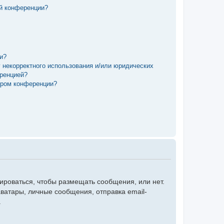
ой конференции?
ии?
у некорректного использования и/или юридических
еренцией?
ором конференции?
рироваться, чтобы размещать сообщения, или нет.
ватары, личные сообщения, отправка email-
.