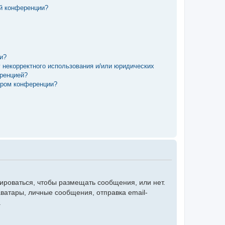
ой конференции?
ии?
у некорректного использования и/или юридических
еренцией?
ором конференции?
рироваться, чтобы размещать сообщения, или нет.
ватары, личные сообщения, отправка email-
.