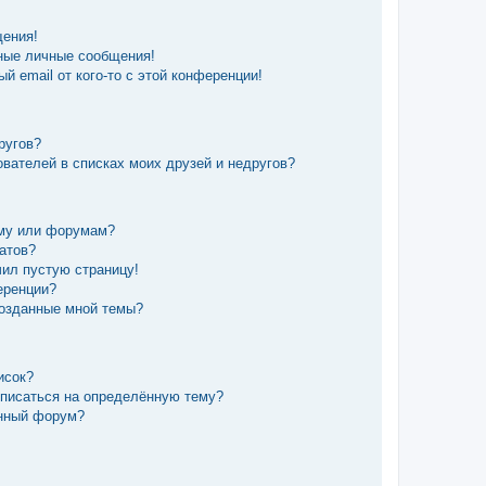
щения!
ные личные сообщения!
й email от кого-то с этой конференции!
ругов?
вателей в списках моих друзей и недругов?
уму или форумам?
татов?
чил пустую страницу!
еренции?
созданные мной темы?
исок?
дписаться на определённую тему?
ённый форум?