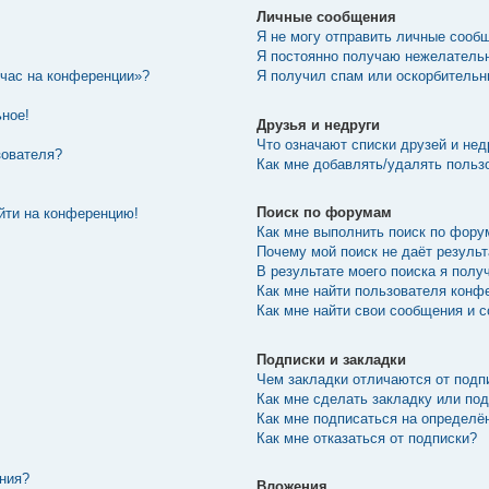
Личные сообщения
Я не могу отправить личные сооб
Я постоянно получаю нежелатель
йчас на конференции»?
Я получил спам или оскорбительны
ьное!
Друзья и недруги
Что означают списки друзей и нед
зователя?
Как мне добавлять/удалять пользо
Поиск по форумам
ойти на конференцию!
Как мне выполнить поиск по фор
Почему мой поиск не даёт резуль
В результате моего поиска я полу
Как мне найти пользователя конф
Как мне найти свои сообщения и 
Подписки и закладки
Чем закладки отличаются от подп
Как мне сделать закладку или по
Как мне подписаться на определ
Как мне отказаться от подписки?
ения?
Вложения