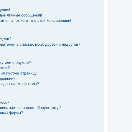
щения!
ные личные сообщения!
й email от кого-то с этой конференции!
ругов?
вателей в списках моих друзей и недругов?
уму или форумам?
татов?
чил пустую страницу!
еренции?
созданные мной темы?
исок?
дписаться на определённую тему?
ённый форум?