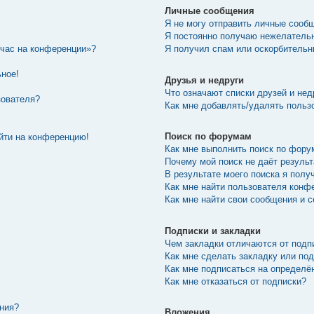
Личные сообщения
Я не могу отправить личные сооб
Я постоянно получаю нежелатель
йчас на конференции»?
Я получил спам или оскорбительны
ьное!
Друзья и недруги
Что означают списки друзей и нед
зователя?
Как мне добавлять/удалять пользо
Поиск по форумам
ойти на конференцию!
Как мне выполнить поиск по фор
Почему мой поиск не даёт резуль
В результате моего поиска я полу
Как мне найти пользователя конф
Как мне найти свои сообщения и 
Подписки и закладки
Чем закладки отличаются от подп
Как мне сделать закладку или по
Как мне подписаться на определ
Как мне отказаться от подписки?
ения?
Вложения