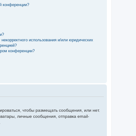
ой конференции?
ии?
у некорректного использования и/или юридических
еренцией?
ором конференции?
рироваться, чтобы размещать сообщения, или нет.
ватары, личные сообщения, отправка email-
.