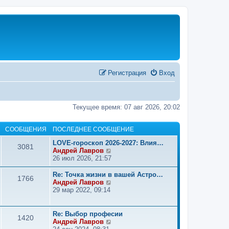
Регистрация
Вход
Текущее время: 07 авг 2026, 20:02
СООБЩЕНИЯ
ПОСЛЕДНЕЕ СООБЩЕНИЕ
LOVE-гороскоп 2026-2027: Влия…
3081
П
Андрей Лавров
е
26 июл 2026, 21:57
р
е
Re: Точка жизни в вашей Астро…
1766
й
П
Андрей Лавров
т
е
29 мар 2022, 09:14
и
р
к
е
п
й
Re: Выбор професии
1420
о
т
П
Андрей Лавров
с
и
е