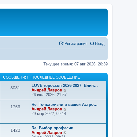
Регистрация
Вход
Текущее время: 07 авг 2026, 20:39
СООБЩЕНИЯ
ПОСЛЕДНЕЕ СООБЩЕНИЕ
LOVE-гороскоп 2026-2027: Влия…
3081
П
Андрей Лавров
е
26 июл 2026, 21:57
р
е
Re: Точка жизни в вашей Астро…
1766
й
П
Андрей Лавров
т
е
29 мар 2022, 09:14
и
р
к
е
п
й
Re: Выбор професии
1420
о
т
П
Андрей Лавров
с
и
е