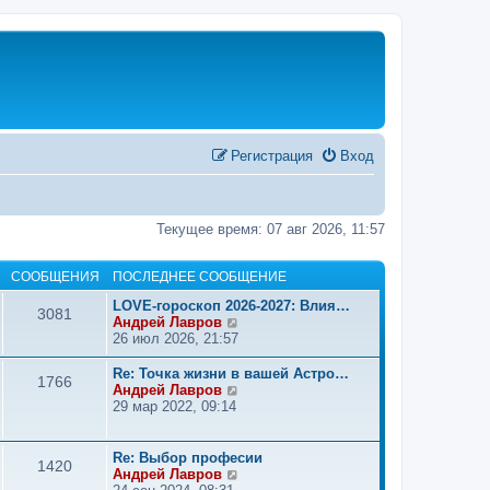
Регистрация
Вход
Текущее время: 07 авг 2026, 11:57
СООБЩЕНИЯ
ПОСЛЕДНЕЕ СООБЩЕНИЕ
LOVE-гороскоп 2026-2027: Влия…
3081
П
Андрей Лавров
е
26 июл 2026, 21:57
р
е
Re: Точка жизни в вашей Астро…
1766
й
П
Андрей Лавров
т
е
29 мар 2022, 09:14
и
р
к
е
п
й
Re: Выбор професии
1420
о
т
П
Андрей Лавров
с
и
е