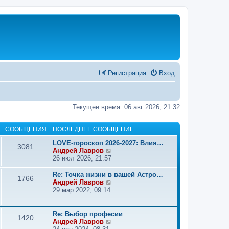
Регистрация
Вход
Текущее время: 06 авг 2026, 21:32
СООБЩЕНИЯ
ПОСЛЕДНЕЕ СООБЩЕНИЕ
LOVE-гороскоп 2026-2027: Влия…
3081
П
Андрей Лавров
е
26 июл 2026, 21:57
р
е
Re: Точка жизни в вашей Астро…
1766
й
П
Андрей Лавров
т
е
29 мар 2022, 09:14
и
р
к
е
п
й
Re: Выбор професии
1420
о
т
П
Андрей Лавров
с
и
е