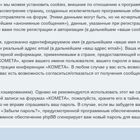
 мы можем установить cookies, внешние по отношению к програм
 рассмотрение страниц, созданных исключительно программным об
отправляете на форум. Этими данными могут быть, но не исчерпы
нейшем «анонимные сообщения»), данные, указанные при регистр
е вами после регистрации и авторизации (в дальнейшем «ваши соо
ум, однозначно идентифицируемое имя (в дальнейшем «ваше имя п
 и реальный адрес email (в дальнейшем «ваш адрес email»). Ваша
ерной информации, применяемыми в стране, предоставляющей на
OMETA», кроме вашего имени пользователя, вашего пароля и вашег
истрации конференции «KOMETA». В любом случае у вас есть возм
 вас есть возможность согласиться/отказаться от получения сообщ
эшированием). Однако не рекомендуется использовать этот же сам
ой записи на форумах «KOMETA», пожалуйста, храните его в тайне,
о не вправе спрашивать ваш пароль. В случае, если вы забудете в
я «Забыли пароль?», предусмотренной программным обеспечением
раммное обеспечение phpBB сгенерирует вам новый пароль для ваш