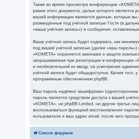
Также во время просмотра конференции «KOMETA»
рамки этого документа, целью которого является
вашей информации являются данные, которые вы 
размещённые под учётной записью Гостя (в даль
«ваша учётная запись») и сообщения, оставленны
Ваша учётная запись будет содержать, как миним
под вашей учётной записью (далее «ваш пароль»)
«KOMETA» охраняется законами о защите компьют
запрашиваемая при регистрации в конференции «K
и необязательной ко вводу, на усмотрение админ
учётной записи будет общедоступна. Кроме того, у
программным обеспечением phpBB.
Ваш пароль надёжно зашифрован (односторонним х
пароль является средством доступа к вашей учётн
«KOMETA», ни phpBB Limited, ни другое третье лиц
воспользоваться функцией восстановления парол
пользователя и ваш адрес email, после чего прог
Список форумов