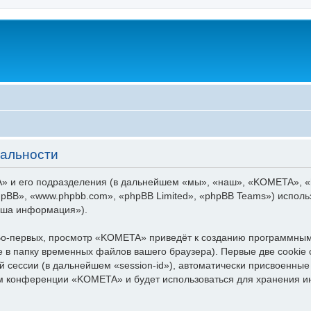
альности
 и его подразделения (в дальнейшем «мы», «наш», «KOMETA», «http
pBB», «www.phpbb.com», «phpBB Limited», «phpBB Teams») испол
аша информация»).
о-первых, просмотр «KOMETA» приведёт к созданию программным
 в папку временных файлов вашего браузера). Первые две cookie 
й сессии (в дальнейшем «session-id»), автоматически присвоенн
тем конференции «KOMETA» и будет использоваться для хранения 