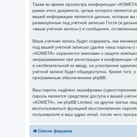
Также во время просмотра конференции «KOMETA»
рамки этого документа, целью которого является
вашей информации являются данные, которые вы 
размещённые под учётной записью Гостя (в даль
«ваша учётная запись») и сообщения, оставленны
Ваша учётная запись будет содержать, как миним
под вашей учётной записью (далее «ваш пароль»)
«KOMETA» охраняется законами о защите компьют
запрашиваемая при регистрации в конференции «K
и необязательной ко вводу, на усмотрение админ
учётной записи будет общедоступна. Кроме того, у
программным обеспечением phpBB.
Ваш пароль надёжно зашифрован (односторонним х
пароль является средством доступа к вашей учётн
«KOMETA», ни phpBB Limited, ни другое третье лиц
воспользоваться функцией восстановления парол
пользователя и ваш адрес email, после чего прог
Список форумов