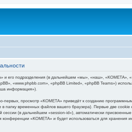
альности
 и его подразделения (в дальнейшем «мы», «наш», «KOMETA», «http
pBB», «www.phpbb.com», «phpBB Limited», «phpBB Teams») испол
аша информация»).
о-первых, просмотр «KOMETA» приведёт к созданию программным
 в папку временных файлов вашего браузера). Первые две cookie 
й сессии (в дальнейшем «session-id»), автоматически присвоенн
тем конференции «KOMETA» и будет использоваться для хранения 