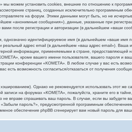
 мы можем установить cookies, внешние по отношению к програм
 рассмотрение страниц, созданных исключительно программным об
отправляете на форум. Этими данными могут быть, но не исчерпы
нейшем «анонимные сообщения»), данные, указанные при регистр
е вами после регистрации и авторизации (в дальнейшем «ваши соо
ум, однозначно идентифицируемое имя (в дальнейшем «ваше имя п
 и реальный адрес email (в дальнейшем «ваш адрес email»). Ваша
ерной информации, применяемыми в стране, предоставляющей на
OMETA», кроме вашего имени пользователя, вашего пароля и вашег
истрации конференции «KOMETA». В любом случае у вас есть возм
 вас есть возможность согласиться/отказаться от получения сообщ
эшированием). Однако не рекомендуется использовать этот же сам
ой записи на форумах «KOMETA», пожалуйста, храните его в тайне,
о не вправе спрашивать ваш пароль. В случае, если вы забудете в
я «Забыли пароль?», предусмотренной программным обеспечением
раммное обеспечение phpBB сгенерирует вам новый пароль для ваш