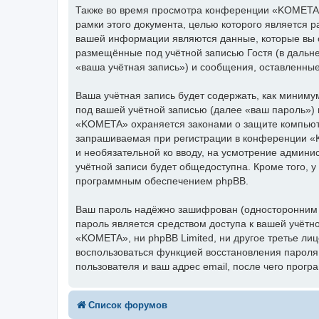
Также во время просмотра конференции «KOMETA»
рамки этого документа, целью которого является
вашей информации являются данные, которые вы 
размещённые под учётной записью Гостя (в даль
«ваша учётная запись») и сообщения, оставленны
Ваша учётная запись будет содержать, как миним
под вашей учётной записью (далее «ваш пароль»)
«KOMETA» охраняется законами о защите компьют
запрашиваемая при регистрации в конференции «K
и необязательной ко вводу, на усмотрение админ
учётной записи будет общедоступна. Кроме того, у
программным обеспечением phpBB.
Ваш пароль надёжно зашифрован (односторонним х
пароль является средством доступа к вашей учётн
«KOMETA», ни phpBB Limited, ни другое третье лиц
воспользоваться функцией восстановления парол
пользователя и ваш адрес email, после чего прог
Список форумов