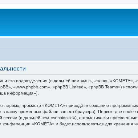
альности
 и его подразделения (в дальнейшем «мы», «наш», «KOMETA», «http
pBB», «www.phpbb.com», «phpBB Limited», «phpBB Teams») испол
аша информация»).
о-первых, просмотр «KOMETA» приведёт к созданию программным
 в папку временных файлов вашего браузера). Первые две cookie 
й сессии (в дальнейшем «session-id»), автоматически присвоенн
тем конференции «KOMETA» и будет использоваться для хранения 