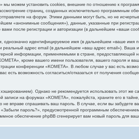
 мы можем установить cookies, внешние по отношению к програм
 рассмотрение страниц, созданных исключительно программным об
отправляете на форум. Этими данными могут быть, но не исчерпы
нейшем «анонимные сообщения»), данные, указанные при регистр
е вами после регистрации и авторизации (в дальнейшем «ваши соо
ум, однозначно идентифицируемое имя (в дальнейшем «ваше имя п
 и реальный адрес email (в дальнейшем «ваш адрес email»). Ваша
ерной информации, применяемыми в стране, предоставляющей на
OMETA», кроме вашего имени пользователя, вашего пароля и вашег
истрации конференции «KOMETA». В любом случае у вас есть возм
 вас есть возможность согласиться/отказаться от получения сообщ
эшированием). Однако не рекомендуется использовать этот же сам
ой записи на форумах «KOMETA», пожалуйста, храните его в тайне,
о не вправе спрашивать ваш пароль. В случае, если вы забудете в
я «Забыли пароль?», предусмотренной программным обеспечением
раммное обеспечение phpBB сгенерирует вам новый пароль для ваш