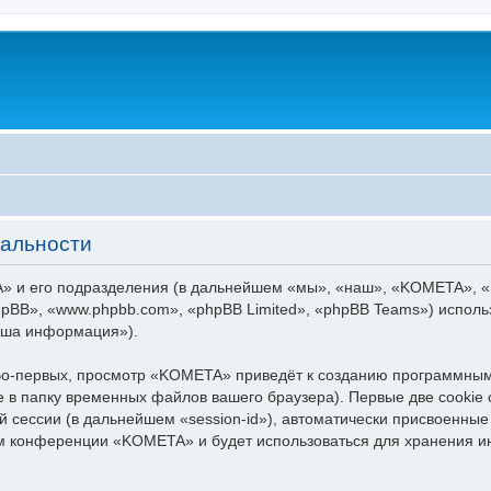
альности
 и его подразделения (в дальнейшем «мы», «наш», «KOMETA», «http
pBB», «www.phpbb.com», «phpBB Limited», «phpBB Teams») испол
аша информация»).
о-первых, просмотр «KOMETA» приведёт к созданию программным
 в папку временных файлов вашего браузера). Первые две cookie 
й сессии (в дальнейшем «session-id»), автоматически присвоенн
тем конференции «KOMETA» и будет использоваться для хранения 