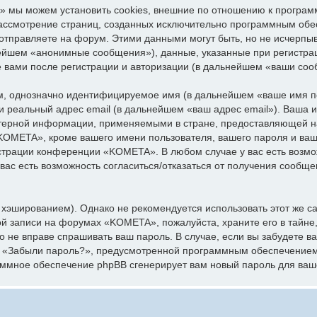
 мы можем установить cookies, внешние по отношению к програм
 рассмотрение страниц, созданных исключительно программным об
отправляете на форум. Этими данными могут быть, но не исчерпы
нейшем «анонимные сообщения»), данные, указанные при регистр
е вами после регистрации и авторизации (в дальнейшем «ваши соо
ум, однозначно идентифицируемое имя (в дальнейшем «ваше имя п
 и реальный адрес email (в дальнейшем «ваш адрес email»). Ваша
ерной информации, применяемыми в стране, предоставляющей на
OMETA», кроме вашего имени пользователя, вашего пароля и вашег
истрации конференции «KOMETA». В любом случае у вас есть возм
 вас есть возможность согласиться/отказаться от получения сообщ
эшированием). Однако не рекомендуется использовать этот же сам
ой записи на форумах «KOMETA», пожалуйста, храните его в тайне,
о не вправе спрашивать ваш пароль. В случае, если вы забудете в
я «Забыли пароль?», предусмотренной программным обеспечением
раммное обеспечение phpBB сгенерирует вам новый пароль для ваш