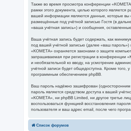
Также во время просмотра конференции «KOMETA»
рамки этого документа, целью которого является
вашей информации являются данные, которые вы 
размещённые под учётной записью Гостя (в даль
«ваша учётная запись») и сообщения, оставленны
Ваша учётная запись будет содержать, как миним
под вашей учётной записью (далее «ваш пароль»)
«KOMETA» охраняется законами о защите компьют
запрашиваемая при регистрации в конференции «K
и необязательной ко вводу, на усмотрение админ
учётной записи будет общедоступна. Кроме того, у
программным обеспечением phpBB.
Ваш пароль надёжно зашифрован (односторонним х
пароль является средством доступа к вашей учётн
«KOMETA», ни phpBB Limited, ни другое третье лиц
воспользоваться функцией восстановления парол
пользователя и ваш адрес email, после чего прог
Список форумов