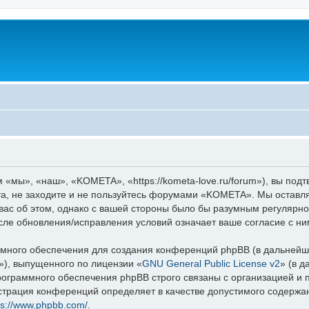
мы», «наш», «KOMETA», «https://kometa-love.ru/forum»), вы под
та, не заходите и не пользуйтесь форумами «KOMETA». Мы оставля
вас об этом, однако с вашей стороны было бы разумным регулярно
ле обновления/исправления условий означает ваше согласие с ни
ного обеспечения для создания конференций phpBB (в дальнейш
»), выпущенного по лицензии «
GNU General Public License v2
» (в 
рограммного обеспечения phpBB строго связаны с организацией и
нистрация конференций определяет в качестве допустимого содержа
ps://www.phpbb.com/
.