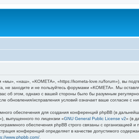
мы», «наш», «KOMETA», «https://kometa-love.ru/forum»), вы под
та, не заходите и не пользуйтесь форумами «KOMETA». Мы оставля
вас об этом, однако с вашей стороны было бы разумным регулярно
ле обновления/исправления условий означает ваше согласие с ни
ного обеспечения для создания конференций phpBB (в дальнейш
»), выпущенного по лицензии «
GNU General Public License v2
» (в 
рограммного обеспечения phpBB строго связаны с организацией и
нистрация конференций определяет в качестве допустимого содержа
ps://www.phpbb.com/
.