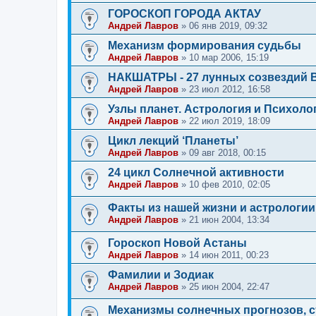
ГОРОСКОП ГОРОДА АКТАУ
Андрей Лавров
»
06 янв 2019, 09:32
Механизм формирования судьбы
Андрей Лавров
»
10 мар 2006, 15:19
НАКШАТРЫ - 27 лунных созвездий В
Андрей Лавров
»
23 июл 2012, 16:58
Узлы планет. Астрология и Психолог
Андрей Лавров
»
22 июл 2019, 18:09
Цикл лекций ‘Планеты’
Андрей Лавров
»
09 авг 2018, 00:15
24 цикл Солнечной активности
Андрей Лавров
»
10 фев 2010, 02:05
Факты из нашей жизни и астрологии
Андрей Лавров
»
21 июн 2004, 13:34
Гороскоп Новой Астаны
Андрей Лавров
»
14 июн 2011, 00:23
Фамилии и Зодиак
Андрей Лавров
»
25 июн 2004, 22:47
Механизмы солнечных прогнозов, с