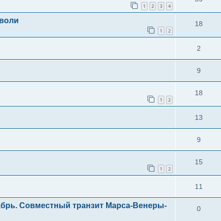
1
2
3
4
 воли
18
1
2
2
9
18
1
2
13
9
15
1
2
11
брь. Совместный транзит Марса-Венеры-
0