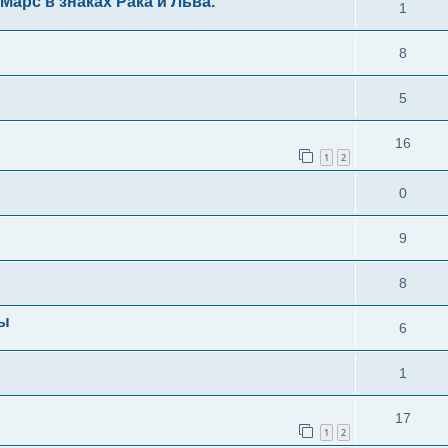
арс в знаках Рака и Льва.
1
8
5
16
1
2
0
9
8
цы
6
1
17
1
2