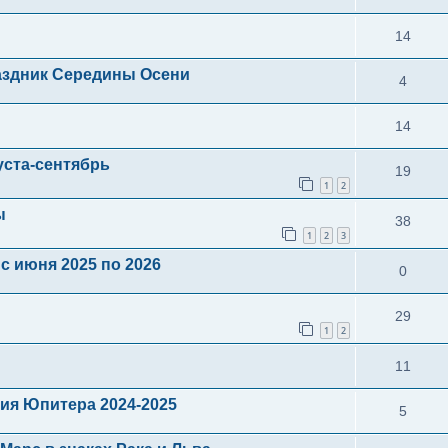
14
здник Середины Осени
4
14
уста-сентябрь
19
1
2
ы
38
1
2
3
с июня 2025 по 2026
0
29
1
2
11
ия Юпитера 2024-2025
5