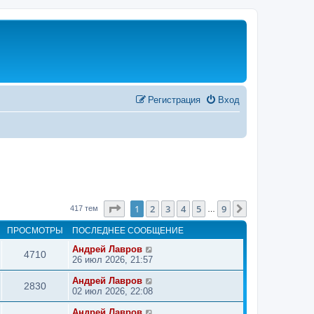
Регистрация
Вход
Страница
1
из
9
1
2
3
4
5
9
След.
417 тем
…
ПРОСМОТРЫ
ПОСЛЕДНЕЕ СООБЩЕНИЕ
Андрей Лавров
4710
26 июл 2026, 21:57
Андрей Лавров
2830
02 июл 2026, 22:08
Андрей Лавров