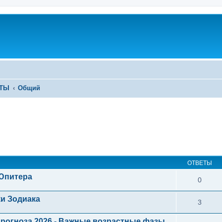
ЕТЫ
Общий
ОТВЕТЫ
 Юпитера
0
ки Зодиака
3
рогноза 2026 - Важные возрастные фазы