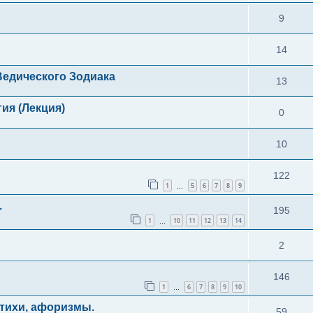
9
14
едического Зодиака
13
ия (Лекция)
0
10
122
1
5
6
7
8
9
…
.
195
1
10
11
12
13
14
…
2
146
1
6
7
8
9
10
…
тихи, афоризмы.
59