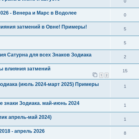
0
26 - Венера и Марс в Водолее
0
лияния затмений в Овне! Примеры!
5
5
ия Сатурна для всех Знаков Зодиака
2
ы влияния затмений
15
1
2
Зодиака (июль 2024-март 2025) Примеры
1
е знаки Зодиака. май-июнь 2024
1
пик апрель-май 2024)
1
2018 - апрель 2026
8