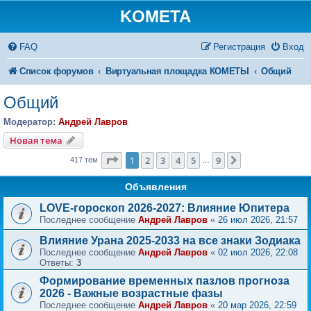
KOMETA
FAQ
Регистрация
Вход
Список форумов
Виртуальная площадка КОМЕТЫ
Общий
Общий
Модератор:
Андрей Лавров
Новая тема
Страница
1
из
9
1
2
3
4
5
9
След.
417 тем
…
Объявления
LOVE-гороскоп 2026-2027: Влияние Юпитера
Последнее сообщение
Андрей Лавров
«
26 июл 2026, 21:57
Влияние Урана 2025-2033 на все знаки Зодиака
Последнее сообщение
Андрей Лавров
«
02 июл 2026, 22:08
Ответы:
3
Формирование временных пазлов прогноза
2026 - Важные возрастные фазы
Последнее сообщение
Андрей Лавров
«
20 мар 2026, 22:59