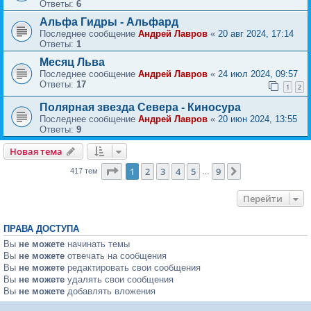
Ответы:
6
Альфа Гидры - Альфард
Последнее сообщение
Андрей Лавров
«
20 авг 2024, 17:14
Ответы:
1
Месяц Льва
Последнее сообщение
Андрей Лавров
«
24 июл 2024, 09:57
Ответы:
17
1
2
Полярная звезда Севера - Киносура
Последнее сообщение
Андрей Лавров
«
20 июн 2024, 13:55
Ответы:
9
Новая тема
Страница
1
из
9
1
2
3
4
5
9
След.
417 тем
…
Перейти
ПРАВА ДОСТУПА
Вы
не можете
начинать темы
Вы
не можете
отвечать на сообщения
Вы
не можете
редактировать свои сообщения
Вы
не можете
удалять свои сообщения
Вы
не можете
добавлять вложения