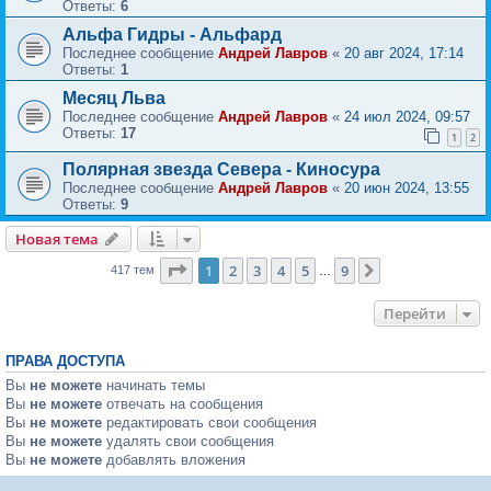
Ответы:
6
Альфа Гидры - Альфард
Последнее сообщение
Андрей Лавров
«
20 авг 2024, 17:14
Ответы:
1
Месяц Льва
Последнее сообщение
Андрей Лавров
«
24 июл 2024, 09:57
Ответы:
17
1
2
Полярная звезда Севера - Киносура
Последнее сообщение
Андрей Лавров
«
20 июн 2024, 13:55
Ответы:
9
Новая тема
Страница
1
из
9
1
2
3
4
5
9
След.
417 тем
…
Перейти
ПРАВА ДОСТУПА
Вы
не можете
начинать темы
Вы
не можете
отвечать на сообщения
Вы
не можете
редактировать свои сообщения
Вы
не можете
удалять свои сообщения
Вы
не можете
добавлять вложения