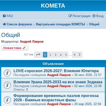
KOMETA
FAQ
Регистрация
Вход
Список форумов
Виртуальная площадка КОМЕТЫ
Общий
Общий
Модератор:
Андрей Лавров
Новая тема
Страница
1
из
9
1
2
3
4
5
9
След.
417 тем
…
Объявления
LOVE-гороскоп 2026-2027: Влияние Юпитера
Последнее сообщение
Андрей Лавров
«
26 июл 2026, 21:57
Влияние Урана 2025-2033 на все знаки Зодиака
Последнее сообщение
Андрей Лавров
«
02 июл 2026, 22:08
Ответы:
3
Формирование временных пазлов прогноза
2026 - Важные возрастные фазы
Последнее сообщение
Андрей Лавров
«
20 мар 2026, 22:59