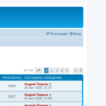
Регистрация
Вход
Страница
1
из
9
1
2
3
4
5
9
След.
417 тем
…
ПРОСМОТРЫ
ПОСЛЕДНЕЕ СООБЩЕНИЕ
Андрей Лавров
4680
26 июл 2026, 21:57
Андрей Лавров
2817
02 июл 2026, 22:08
Андрей Лавров