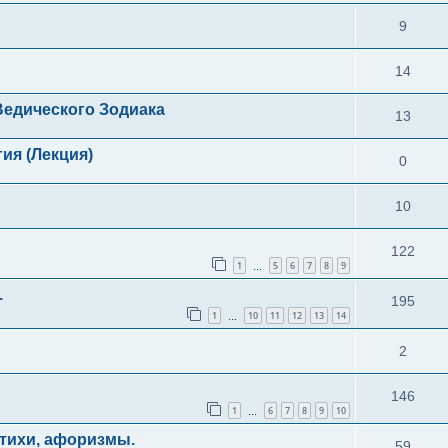
9
14
едического Зодиака
13
ия (Лекция)
0
10
122
1
5
6
7
8
9
…
.
195
1
10
11
12
13
14
…
2
146
1
6
7
8
9
10
…
тихи, афоризмы.
59