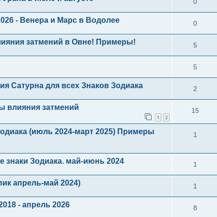
0
26 - Венера и Марс в Водолее
0
лияния затмений в Овне! Примеры!
5
5
ия Сатурна для всех Знаков Зодиака
2
ы влияния затмений
15
1
2
Зодиака (июль 2024-март 2025) Примеры
1
е знаки Зодиака. май-июнь 2024
1
пик апрель-май 2024)
1
2018 - апрель 2026
8