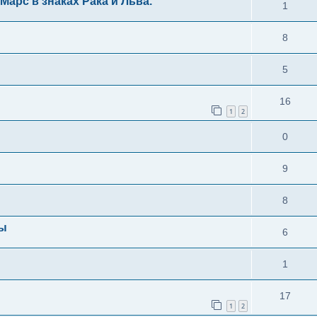
арс в знаках Рака и Льва.
1
8
5
16
1
2
0
9
8
цы
6
1
17
1
2