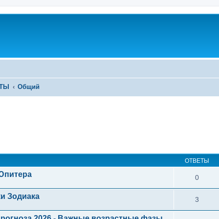
ЕТЫ
Общий
ОТВЕТЫ
 Юпитера
0
ки Зодиака
3
рогноза 2026 - Важные возрастные фазы