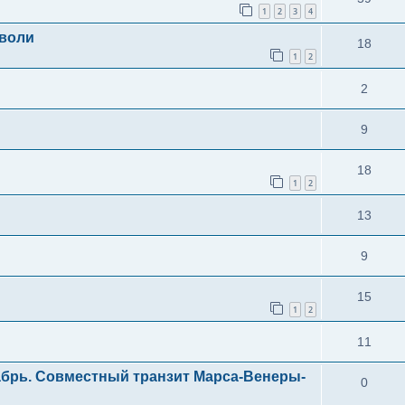
1
2
3
4
 воли
18
1
2
2
9
18
1
2
13
9
15
1
2
11
брь. Совместный транзит Марса-Венеры-
0