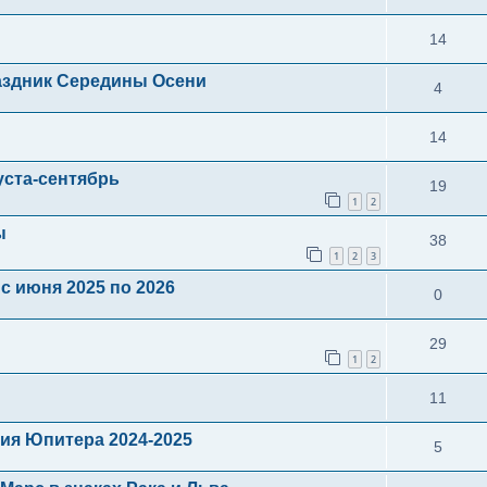
14
здник Середины Осени
4
14
уста-сентябрь
19
1
2
ы
38
1
2
3
с июня 2025 по 2026
0
29
1
2
11
ия Юпитера 2024-2025
5