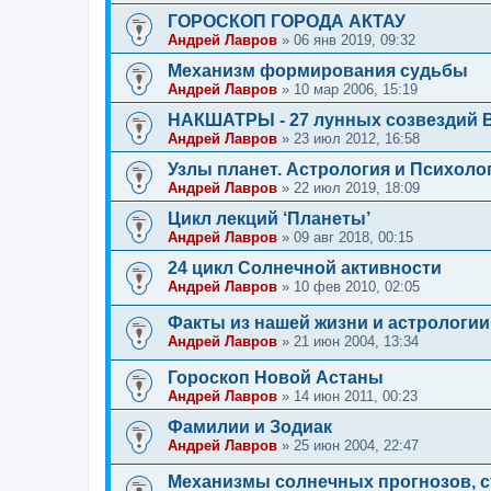
ГОРОСКОП ГОРОДА АКТАУ
Андрей Лавров
»
06 янв 2019, 09:32
Механизм формирования судьбы
Андрей Лавров
»
10 мар 2006, 15:19
НАКШАТРЫ - 27 лунных созвездий В
Андрей Лавров
»
23 июл 2012, 16:58
Узлы планет. Астрология и Психолог
Андрей Лавров
»
22 июл 2019, 18:09
Цикл лекций ‘Планеты’
Андрей Лавров
»
09 авг 2018, 00:15
24 цикл Солнечной активности
Андрей Лавров
»
10 фев 2010, 02:05
Факты из нашей жизни и астрологии
Андрей Лавров
»
21 июн 2004, 13:34
Гороскоп Новой Астаны
Андрей Лавров
»
14 июн 2011, 00:23
Фамилии и Зодиак
Андрей Лавров
»
25 июн 2004, 22:47
Механизмы солнечных прогнозов, с