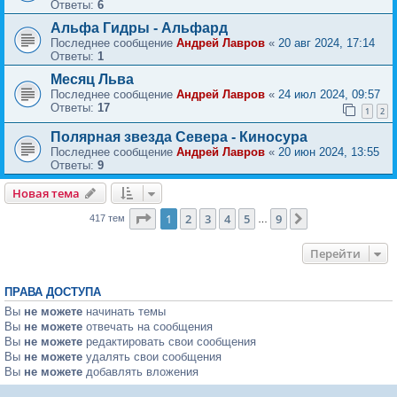
Ответы:
6
Альфа Гидры - Альфард
Последнее сообщение
Андрей Лавров
«
20 авг 2024, 17:14
Ответы:
1
Месяц Льва
Последнее сообщение
Андрей Лавров
«
24 июл 2024, 09:57
Ответы:
17
1
2
Полярная звезда Севера - Киносура
Последнее сообщение
Андрей Лавров
«
20 июн 2024, 13:55
Ответы:
9
Новая тема
Страница
1
из
9
1
2
3
4
5
9
След.
417 тем
…
Перейти
ПРАВА ДОСТУПА
Вы
не можете
начинать темы
Вы
не можете
отвечать на сообщения
Вы
не можете
редактировать свои сообщения
Вы
не можете
удалять свои сообщения
Вы
не можете
добавлять вложения