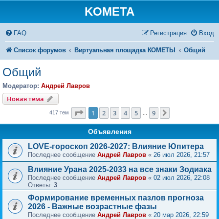
KOMETA
FAQ
Регистрация
Вход
Список форумов
Виртуальная площадка КОМЕТЫ
Общий
Общий
Модератор:
Андрей Лавров
Новая тема
Страница
1
из
9
1
2
3
4
5
9
След.
417 тем
…
Объявления
LOVE-гороскоп 2026-2027: Влияние Юпитера
Последнее сообщение
Андрей Лавров
«
26 июл 2026, 21:57
Влияние Урана 2025-2033 на все знаки Зодиака
Последнее сообщение
Андрей Лавров
«
02 июл 2026, 22:08
Ответы:
3
Формирование временных пазлов прогноза
2026 - Важные возрастные фазы
Последнее сообщение
Андрей Лавров
«
20 мар 2026, 22:59