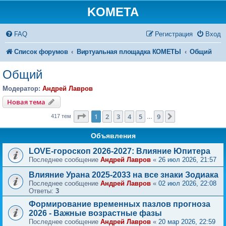
KOMETA
FAQ
Регистрация
Вход
Список форумов
Виртуальная площадка КОМЕТЫ
Общий
Общий
Модератор:
Андрей Лавров
Новая тема
Страница
1
из
9
1
2
3
4
5
9
След.
417 тем
…
Объявления
LOVE-гороскоп 2026-2027: Влияние Юпитера
Последнее сообщение
Андрей Лавров
«
26 июл 2026, 21:57
Влияние Урана 2025-2033 на все знаки Зодиака
Последнее сообщение
Андрей Лавров
«
02 июл 2026, 22:08
Ответы:
3
Формирование временных пазлов прогноза
2026 - Важные возрастные фазы
Последнее сообщение
Андрей Лавров
«
20 мар 2026, 22:59