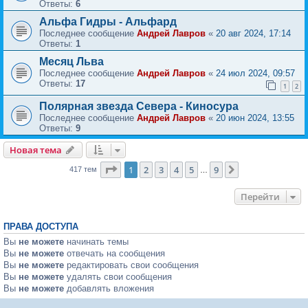
Ответы:
6
Альфа Гидры - Альфард
Последнее сообщение
Андрей Лавров
«
20 авг 2024, 17:14
Ответы:
1
Месяц Льва
Последнее сообщение
Андрей Лавров
«
24 июл 2024, 09:57
Ответы:
17
1
2
Полярная звезда Севера - Киносура
Последнее сообщение
Андрей Лавров
«
20 июн 2024, 13:55
Ответы:
9
Новая тема
Страница
1
из
9
1
2
3
4
5
9
След.
417 тем
…
Перейти
ПРАВА ДОСТУПА
Вы
не можете
начинать темы
Вы
не можете
отвечать на сообщения
Вы
не можете
редактировать свои сообщения
Вы
не можете
удалять свои сообщения
Вы
не можете
добавлять вложения