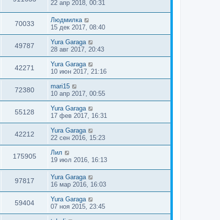
22 апр 2018, 00:31
Людмилка
70033
15 дек 2017, 08:40
Yura Garaga
49787
28 авг 2017, 20:43
Yura Garaga
42271
10 июн 2017, 21:16
mari15
72380
10 апр 2017, 00:55
Yura Garaga
55128
17 фев 2017, 16:31
Yura Garaga
42212
22 сен 2016, 15:23
Лил
175905
19 июл 2016, 16:13
Yura Garaga
97817
16 мар 2016, 16:03
Yura Garaga
59404
07 ноя 2015, 23:45