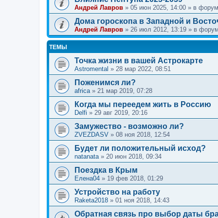
Андрей Лавров
»
05 июн 2025, 14:00
» в фору
Дома гороскопа в Западной и Восто
Андрей Лавров
»
26 июл 2012, 13:19
» в фору
ТЕМЫ
Точка жизни в вашей Астрокарте
Astromental
»
28 мар 2022, 08:51
Поженимся ли?
africa
»
21 мар 2019, 07:28
Когда мы переедем жить в Россию
Delfi
»
29 авг 2019, 20:16
Замужество - возможно ли?
ZVEZDASV
»
08 ноя 2018, 12:54
Будет ли положительный исход?
natanata
»
20 июн 2018, 09:34
Поездка в Крым
Елена04
»
19 фев 2018, 01:29
Устройство на работу
Raketa2018
»
01 ноя 2018, 14:43
Обратная связь про выбор даты бра