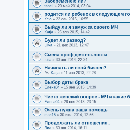
Забеременею ли?
taheli
»
29 май 2014, 03:04
родится ли ребенок в следующем г
Ксю
»
22 сен 2015, 16:55
Выйду ли я замуж за своего МЧ
Katja
»
25 апр 2015, 14:42
Будет ли развод?
Lilya
»
21 дек 2013, 12:47
Смена проф деятельности
Iulia
»
30 авг 2014, 22:34
Начинать ли свой бизнес?
Katja
»
11 янв 2013, 22:28
Выбор даты брака
Елена04
»
15 янв 2015, 14:39
Чисто женский вопрос - МЧ и какие
Елена04
»
26 ноя 2013, 23:15
Очень нужна ваша помощь
mari15
»
30 июл 2014, 12:56
Продолжать ли отношения..
Лил
»
30 авг 2014, 16:11