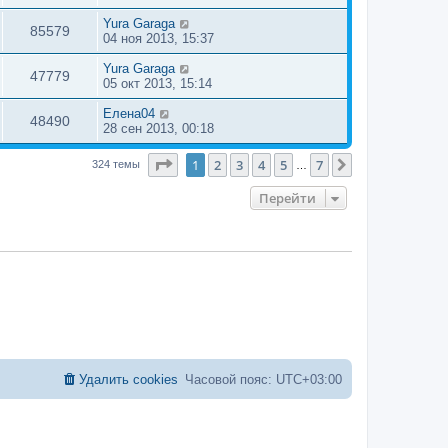
Yura Garaga
85579
04 ноя 2013, 15:37
Yura Garaga
47779
05 окт 2013, 15:14
Елена04
48490
28 сен 2013, 00:18
Страница
1
из
7
1
2
3
4
5
7
След.
324 темы
…
Перейти
Удалить cookies
Часовой пояс:
UTC+03:00