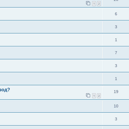
1
2
6
3
1
7
3
1
зод?
19
1
2
10
3