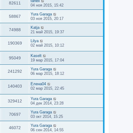
taheli
82611
04 ноя 2015, 15:42
Yura Garaga
58867
03 ноя 2015, 20:17
Katja
74988
21 май 2015, 19:37
Lilya
190369
02 май 2015, 10:12
Kaselt
95049
19 мар 2015, 17:04
Yura Garaga
241292
06 мар 2015, 18:12
Елена04
140403
02 мар 2015, 22:45
Yura Garaga
329412
04 дек 2014, 23:28
Yura Garaga
70697
03 окт 2014, 15:25
Yura Garaga
46072
06 сен 2014, 14:55