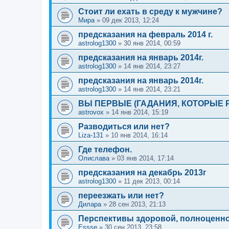
Стоит ли ехать в среду к мужчине?
Мира
»
09 дек 2013, 12:24
предсказания на февраль 2014 г.
astrolog1300
»
30 янв 2014, 00:59
предсказания на январь 2014г.
astrolog1300
»
14 янв 2014, 23:27
предсказания на январь 2014г.
astrolog1300
»
14 янв 2014, 23:21
ВЫ ПЕРВЫЕ (ГАДАНИЯ, КОТОРЫЕ 
astrovox
»
14 янв 2014, 15:19
Разводиться или нет?
Liza-131
»
10 янв 2014, 16:14
Где телефон.
Олислава
»
03 янв 2014, 17:14
предсказания на декабрь 2013г
astrolog1300
»
11 дек 2013, 00:14
переезжать или нет?
Дилара
»
28 сен 2013, 21:13
Перспективы здоровой, полноценн
Essse
»
30 сен 2013, 23:58