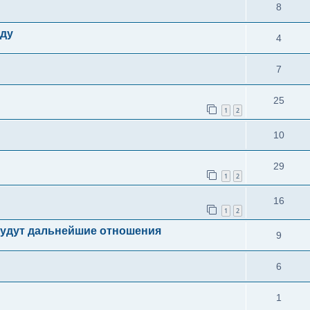
8
оду
4
7
25
1
2
10
29
1
2
16
1
2
 будут дальнейшие отношения
9
6
1