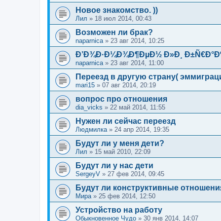
Новое знакомство. ))
Лил
»
18 июл 2014, 00:43
Возможен ли брак?
naparnica
»
23 авг 2014, 10:25
Ð’Ð¾Ð·Ð¼Ð¾Ð¶ÐµÐ½ Ð»Ð¸ Ð±Ñ€Ð°Ð
naparnica
»
23 авг 2014, 11:00
Переезд в другую страну( эммиграц
mari15
»
07 авг 2014, 20:19
вопрос про отношения
dia_vicks
»
22 май 2014, 11:55
Нужен ли сейчас переезд
Людмилка
»
24 апр 2014, 19:35
Будут ли у меня дети?
Лил
»
15 май 2010, 22:09
Будут ли у нас дети
SergeyV
»
27 фев 2014, 09:45
Будут ли конструктивные отношени
Мира
»
25 фев 2014, 12:50
Устройство на работу
Обыкновенное Чудо
»
30 янв 2014, 14:07