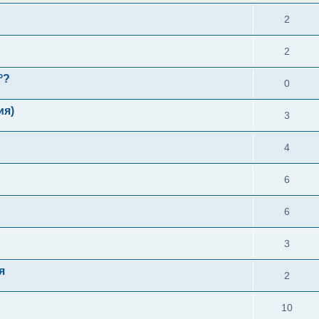
2
2
º?
0
ия)
3
4
6
6
3
я
2
10