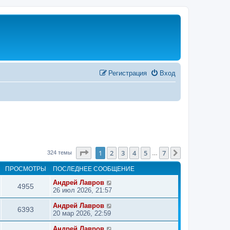
Регистрация
Вход
Страница
1
из
7
1
2
3
4
5
7
След.
324 темы
…
ПРОСМОТРЫ
ПОСЛЕДНЕЕ СООБЩЕНИЕ
Андрей Лавров
4955
26 июл 2026, 21:57
Андрей Лавров
6393
20 мар 2026, 22:59
Андрей Лавров