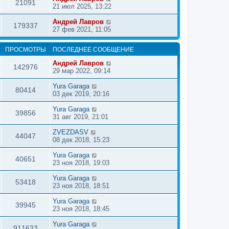
21091
21 июл 2025, 13:22
Андрей Лавров
179337
27 фев 2021, 11:05
ПРОСМОТРЫ
ПОСЛЕДНЕЕ СООБЩЕНИЕ
Андрей Лавров
142976
29 мар 2022, 09:14
Yura Garaga
80414
03 дек 2019, 20:16
Yura Garaga
39856
31 авг 2019, 21:01
ZVEZDASV
44047
08 дек 2018, 15:23
Yura Garaga
40651
23 ноя 2018, 19:03
Yura Garaga
53418
23 ноя 2018, 18:51
Yura Garaga
39945
23 ноя 2018, 18:45
Yura Garaga
911633