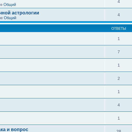
4
ме
Общий
чной астрологии
4
ме
Общий
ОТВЕТЫ
1
7
1
2
1
4
1
ка и вопрос
28