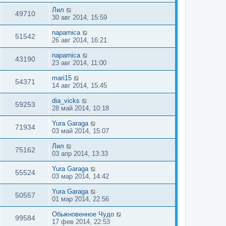
Лил
49710
30 авг 2014, 15:59
naparnica
51542
26 авг 2014, 16:21
naparnica
43190
23 авг 2014, 11:00
mari15
54371
14 авг 2014, 15:45
dia_vicks
59253
28 май 2014, 10:18
Yura Garaga
71934
03 май 2014, 15:07
Лил
75162
03 апр 2014, 13:33
Yura Garaga
55524
03 мар 2014, 14:42
Yura Garaga
50557
01 мар 2014, 22:56
Обыкновенное Чудо
99584
17 фев 2014, 22:53