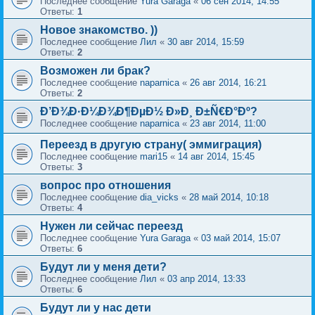
Последнее сообщение
Yura Garaga
«
06 сен 2014, 14:55
Ответы:
1
Новое знакомство. ))
Последнее сообщение
Лил
«
30 авг 2014, 15:59
Ответы:
2
Возможен ли брак?
Последнее сообщение
naparnica
«
26 авг 2014, 16:21
Ответы:
2
Ð’Ð¾Ð·Ð¼Ð¾Ð¶ÐµÐ½ Ð»Ð¸ Ð±Ñ€Ð°Ðº?
Последнее сообщение
naparnica
«
23 авг 2014, 11:00
Переезд в другую страну( эммиграция)
Последнее сообщение
mari15
«
14 авг 2014, 15:45
Ответы:
3
вопрос про отношения
Последнее сообщение
dia_vicks
«
28 май 2014, 10:18
Ответы:
4
Нужен ли сейчас переезд
Последнее сообщение
Yura Garaga
«
03 май 2014, 15:07
Ответы:
6
Будут ли у меня дети?
Последнее сообщение
Лил
«
03 апр 2014, 13:33
Ответы:
6
Будут ли у нас дети