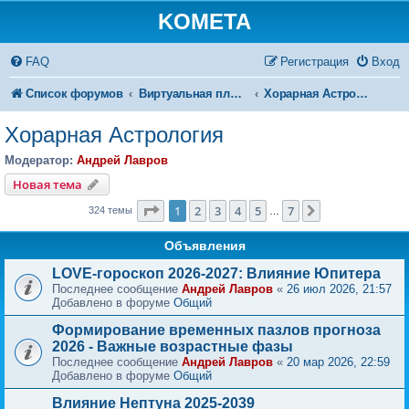
KOMETA
FAQ
Регистрация
Вход
Список форумов
Виртуальная площадка КОМЕТЫ
Хорарная Астрология
Хорарная Астрология
Модератор:
Андрей Лавров
Новая тема
Страница
1
из
7
1
2
3
4
5
7
След.
324 темы
…
Объявления
LOVE-гороскоп 2026-2027: Влияние Юпитера
Последнее сообщение
Андрей Лавров
«
26 июл 2026, 21:57
Добавлено в форуме
Общий
Формирование временных пазлов прогноза
2026 - Важные возрастные фазы
Последнее сообщение
Андрей Лавров
«
20 мар 2026, 22:59
Добавлено в форуме
Общий
Влияние Нептуна 2025-2039