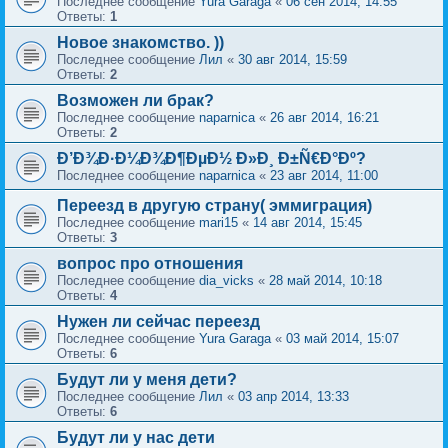
Последнее сообщение
Yura Garaga
«
06 сен 2014, 14:55
Ответы:
1
Новое знакомство. ))
Последнее сообщение
Лил
«
30 авг 2014, 15:59
Ответы:
2
Возможен ли брак?
Последнее сообщение
naparnica
«
26 авг 2014, 16:21
Ответы:
2
Ð’Ð¾Ð·Ð¼Ð¾Ð¶ÐµÐ½ Ð»Ð¸ Ð±Ñ€Ð°Ðº?
Последнее сообщение
naparnica
«
23 авг 2014, 11:00
Переезд в другую страну( эммиграция)
Последнее сообщение
mari15
«
14 авг 2014, 15:45
Ответы:
3
вопрос про отношения
Последнее сообщение
dia_vicks
«
28 май 2014, 10:18
Ответы:
4
Нужен ли сейчас переезд
Последнее сообщение
Yura Garaga
«
03 май 2014, 15:07
Ответы:
6
Будут ли у меня дети?
Последнее сообщение
Лил
«
03 апр 2014, 13:33
Ответы:
6
Будут ли у нас дети