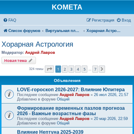
KOMETA
FAQ
Регистрация
Вход
Список форумов
Виртуальная площадка КОМЕТЫ
Хорарная Астрология
Хорарная Астрология
Модератор:
Андрей Лавров
Новая тема
Страница
1
из
7
1
2
3
4
5
7
След.
324 темы
…
Объявления
LOVE-гороскоп 2026-2027: Влияние Юпитера
Последнее сообщение
Андрей Лавров
«
26 июл 2026, 21:57
Добавлено в форуме
Общий
Формирование временных пазлов прогноза
2026 - Важные возрастные фазы
Последнее сообщение
Андрей Лавров
«
20 мар 2026, 22:59
Добавлено в форуме
Общий
Влияние Нептуна 2025-2039