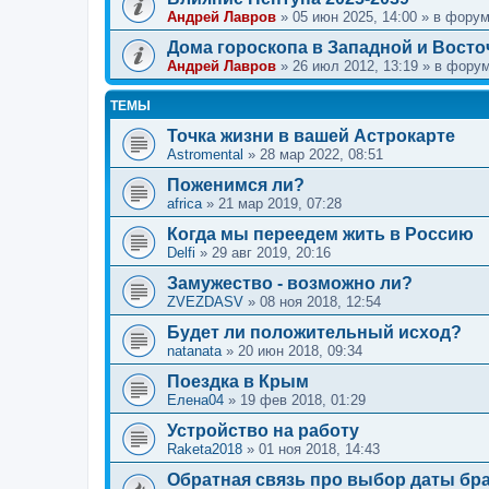
Андрей Лавров
»
05 июн 2025, 14:00
» в фору
Дома гороскопа в Западной и Восто
Андрей Лавров
»
26 июл 2012, 13:19
» в фору
ТЕМЫ
Точка жизни в вашей Астрокарте
Astromental
»
28 мар 2022, 08:51
Поженимся ли?
africa
»
21 мар 2019, 07:28
Когда мы переедем жить в Россию
Delfi
»
29 авг 2019, 20:16
Замужество - возможно ли?
ZVEZDASV
»
08 ноя 2018, 12:54
Будет ли положительный исход?
natanata
»
20 июн 2018, 09:34
Поездка в Крым
Елена04
»
19 фев 2018, 01:29
Устройство на работу
Raketa2018
»
01 ноя 2018, 14:43
Обратная связь про выбор даты бра