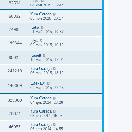
taheli
82594
04 ноя 2015, 15:42
Yura Garaga
58832
03 ноя 2015, 20:17
Katja
74968
21 май 2015, 19:37
Lilya
190344
02 май 2015, 10:12
Kaselt
95028
19 мар 2015, 17:04
Yura Garaga
241219
06 мар 2015, 18:12
Елена04
140369
02 мар 2015, 22:45
Yura Garaga
329380
04 дек 2014, 23:28
Yura Garaga
70674
03 окт 2014, 15:25
Yura Garaga
46057
06 сен 2014, 14:55