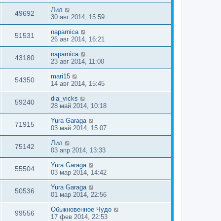
Лил
49692
30 авг 2014, 15:59
naparnica
51531
26 авг 2014, 16:21
naparnica
43180
23 авг 2014, 11:00
mari15
54350
14 авг 2014, 15:45
dia_vicks
59240
28 май 2014, 10:18
Yura Garaga
71915
03 май 2014, 15:07
Лил
75142
03 апр 2014, 13:33
Yura Garaga
55504
03 мар 2014, 14:42
Yura Garaga
50536
01 мар 2014, 22:56
Обыкновенное Чудо
99556
17 фев 2014, 22:53