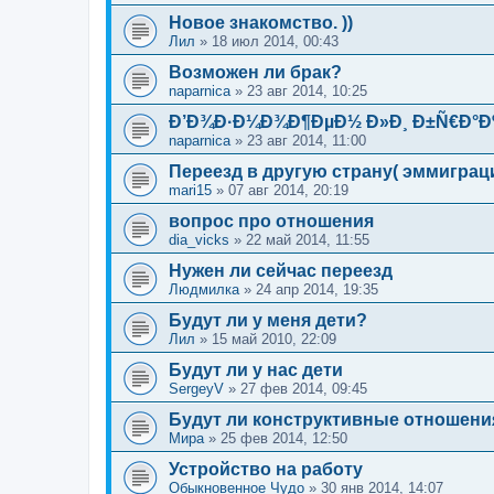
Новое знакомство. ))
Лил
»
18 июл 2014, 00:43
Возможен ли брак?
naparnica
»
23 авг 2014, 10:25
Ð’Ð¾Ð·Ð¼Ð¾Ð¶ÐµÐ½ Ð»Ð¸ Ð±Ñ€Ð°Ð
naparnica
»
23 авг 2014, 11:00
Переезд в другую страну( эммиграц
mari15
»
07 авг 2014, 20:19
вопрос про отношения
dia_vicks
»
22 май 2014, 11:55
Нужен ли сейчас переезд
Людмилка
»
24 апр 2014, 19:35
Будут ли у меня дети?
Лил
»
15 май 2010, 22:09
Будут ли у нас дети
SergeyV
»
27 фев 2014, 09:45
Будут ли конструктивные отношени
Мира
»
25 фев 2014, 12:50
Устройство на работу
Обыкновенное Чудо
»
30 янв 2014, 14:07