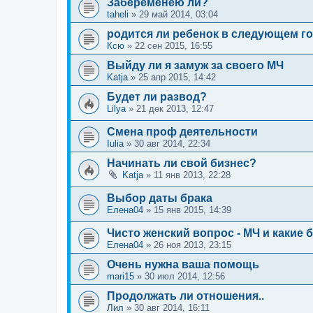
Забеременею ли?
taheli
»
29 май 2014, 03:04
родится ли ребенок в следующем г
Ксю
»
22 сен 2015, 16:55
Выйду ли я замуж за своего МЧ
Katja
»
25 апр 2015, 14:42
Будет ли развод?
Lilya
»
21 дек 2013, 12:47
Смена проф деятельности
Iulia
»
30 авг 2014, 22:34
Начинать ли свой бизнес?
Katja
»
11 янв 2013, 22:28
Выбор даты брака
Елена04
»
15 янв 2015, 14:39
Чисто женский вопрос - МЧ и какие
Елена04
»
26 ноя 2013, 23:15
Очень нужна ваша помощь
mari15
»
30 июл 2014, 12:56
Продолжать ли отношения..
Лил
»
30 авг 2014, 16:11