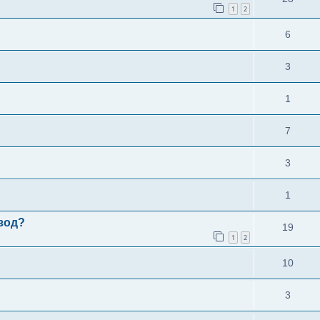
1
2
6
3
1
7
3
1
зод?
19
1
2
10
3