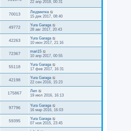
22 апр 2018, 00:31
Людмилка
70013
15 дек 2017, 08:40
Yura Garaga
49772
28 авг 2017, 20:43
Yura Garaga
42263
10 июн 2017, 21:16
mari15
72367
10 апр 2017, 00:55
Yura Garaga
55118
17 фев 2017, 16:31
Yura Garaga
42198
22 сен 2016, 15:23
Лил
175867
19 июл 2016, 16:13
Yura Garaga
97796
16 мар 2016, 16:03
Yura Garaga
59395
07 ноя 2015, 23:45