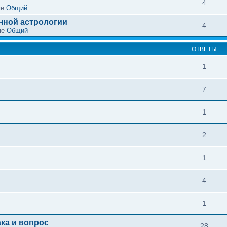
4
ме
Общий
чной астрологии
4
ме
Общий
ОТВЕТЫ
1
7
1
2
1
4
1
ка и вопрос
28