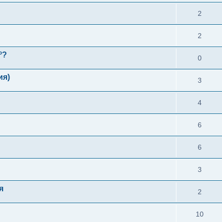
2
2
º?
0
ия)
3
4
6
6
3
я
2
10