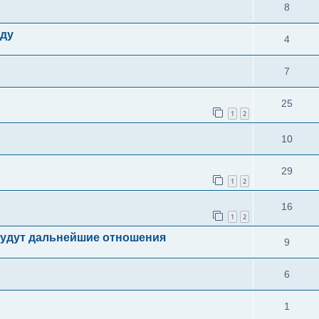
8
оду
4
7
25
1
2
10
29
1
2
16
1
2
 будут дальнейшие отношения
9
6
1