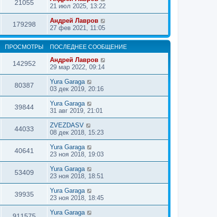
21055
21 июл 2025, 13:22
Андрей Лавров
179298
27 фев 2021, 11:05
ПРОСМОТРЫ
ПОСЛЕДНЕЕ СООБЩЕНИЕ
Андрей Лавров
142952
29 мар 2022, 09:14
Yura Garaga
80387
03 дек 2019, 20:16
Yura Garaga
39844
31 авг 2019, 21:01
ZVEZDASV
44033
08 дек 2018, 15:23
Yura Garaga
40641
23 ноя 2018, 19:03
Yura Garaga
53409
23 ноя 2018, 18:51
Yura Garaga
39935
23 ноя 2018, 18:45
Yura Garaga
911575