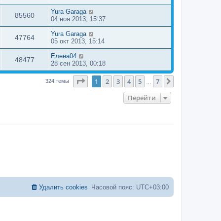
Yura Garaga
85560
04 ноя 2013, 15:37
Yura Garaga
47764
05 окт 2013, 15:14
Елена04
48477
28 сен 2013, 00:18
Страница
1
из
7
1
2
3
4
5
7
След.
324 темы
…
Перейти
Удалить cookies
Часовой пояс:
UTC+03:00