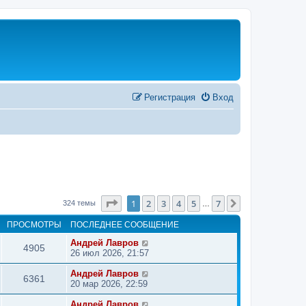
Регистрация
Вход
Страница
1
из
7
1
2
3
4
5
7
След.
324 темы
…
ПРОСМОТРЫ
ПОСЛЕДНЕЕ СООБЩЕНИЕ
Андрей Лавров
4905
26 июл 2026, 21:57
Андрей Лавров
6361
20 мар 2026, 22:59
Андрей Лавров