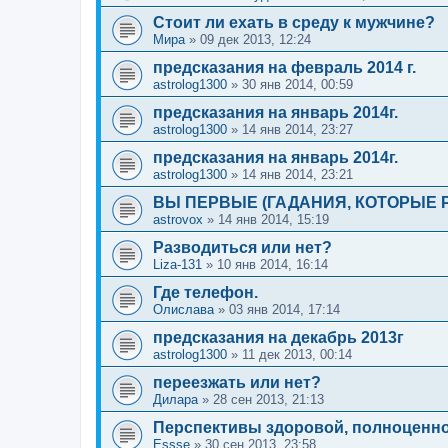
Стоит ли ехать в среду к мужчине?
Мира
»
09 дек 2013, 12:24
предсказания на февраль 2014 г.
astrolog1300
»
30 янв 2014, 00:59
предсказания на январь 2014г.
astrolog1300
»
14 янв 2014, 23:27
предсказания на январь 2014г.
astrolog1300
»
14 янв 2014, 23:21
ВЫ ПЕРВЫЕ (ГАДАНИЯ, КОТОРЫЕ 
astrovox
»
14 янв 2014, 15:19
Разводиться или нет?
Liza-131
»
10 янв 2014, 16:14
Где телефон.
Олислава
»
03 янв 2014, 17:14
предсказания на декабрь 2013г
astrolog1300
»
11 дек 2013, 00:14
переезжать или нет?
Дилара
»
28 сен 2013, 21:13
Перспективы здоровой, полноценн
Essse
»
30 сен 2013, 23:58