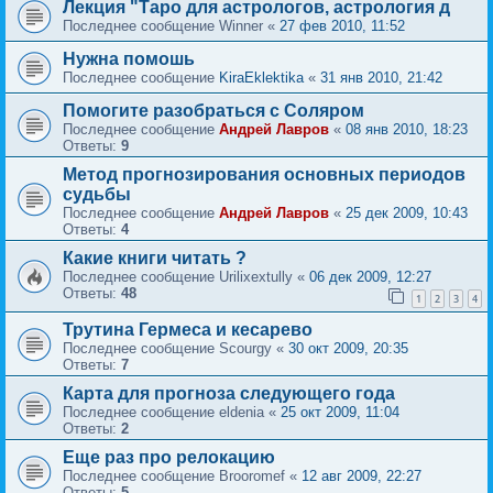
Лекция "Таро для астрологов, астрология д
Последнее сообщение
Winner
«
27 фев 2010, 11:52
Нужна помошь
Последнее сообщение
KiraEklektika
«
31 янв 2010, 21:42
Помогите разобраться с Соляром
Последнее сообщение
Андрей Лавров
«
08 янв 2010, 18:23
Ответы:
9
Метод прогнозирования основных периодов
судьбы
Последнее сообщение
Андрей Лавров
«
25 дек 2009, 10:43
Ответы:
4
Какие книги читать ?
Последнее сообщение
Urilixextully
«
06 дек 2009, 12:27
Ответы:
48
1
2
3
4
Трутина Гермеса и кесарево
Последнее сообщение
Scourgy
«
30 окт 2009, 20:35
Ответы:
7
Карта для прогноза следующего года
Последнее сообщение
eldenia
«
25 окт 2009, 11:04
Ответы:
2
Еще раз про релокацию
Последнее сообщение
Brooromef
«
12 авг 2009, 22:27
Ответы:
5