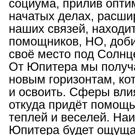
социума, прилив опти
начатых делах, расши
наших связей, находи
помощников, НО, доби
своё место под Солнц
От Юпитера мы получа
новым горизонтам, ко
и освоить. Сферы вли
откуда придёт помощь 
теплей и веселей. На
Юпитера будет ощуща