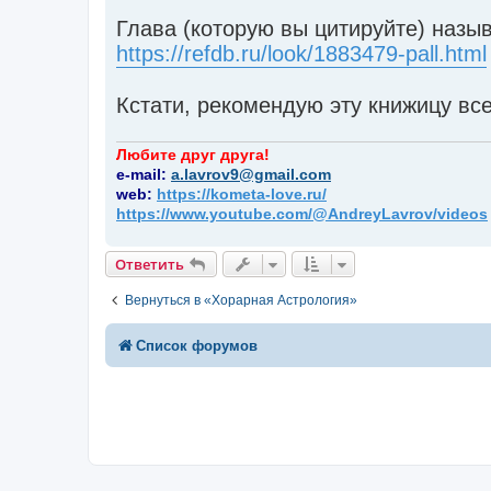
Глава (которую вы цитируйте) назыв
https://refdb.ru/look/1883479-pall.html
Кстати, рекомендую эту книжицу в
Любите друг друга!
e-mail:
a.lavrov9@gmail.com
web:
https://kometa-love.ru/
https://www.youtube.com/@AndreyLavrov/videos
Ответить
Вернуться в «Хорарная Астрология»
Список форумов