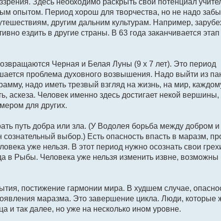
зрения. Здесь необходимо раскрыть свой потенциал учите
ым опытом. Период хорош для творчества, но не надо забы
путешествиям, другим дальним культурам. Например, заруб
вно ездить в другие страны. В 63 года заканчивается этап
возвращаются Черная и Белая Луны (9 x 7 лет). Это период
ешается проблема духовного возвышения. Надо выйти из па
амму, надо иметь трезвый взгляд на жизнь, на мир, каждом
ть, аскеза. Человек именно здесь достигает некой вершины,
мером для других.
ть путь добра или зла. (У Водолея борьба между добром и
н сознательный выбор.) Есть опасность впасть в маразм, пр
века уже нельзя. В этот период нужно осознать свои грех
да в Рыбы. Человека уже нельзя изменить извне, возможны
ытия, постижение гармонии мира. В худшем случае, опасно
роявления маразма. Это завершение цикла. Люди, которые 
а и так далее, но уже на несколько ином уровне.