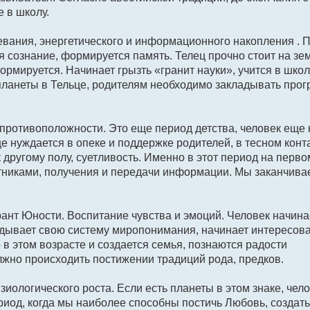
 в школу.
ревания, энергетического и информационного накопления .
 сознание, формируется память. Телец прочно стоит на зе
ормируется. Начинает грызть «гранит науки», учится в школ
 планеты в Тельце, родителям необходимо закладывать прог
противоположности. Это еще период детства, человек еще н
е нуждается в опеке и поддержке родителей, в тесном конта
 другому полу, суетливость. Именно в этот период на перво
тниками, получения и передачи информации. Мы заканчива
рант Юности. Воспитание чувства и эмоций. Человек начина
адывает свою систему миропонимания, начинает интересов
в этом возрасте и создается семья, познаются радости
лжно происходить постижении традиций рода, предков.
иологического роста. Если есть планеты в этом знаке, чел
ериод, когда мы наиболее способны постичь Любовь, создат