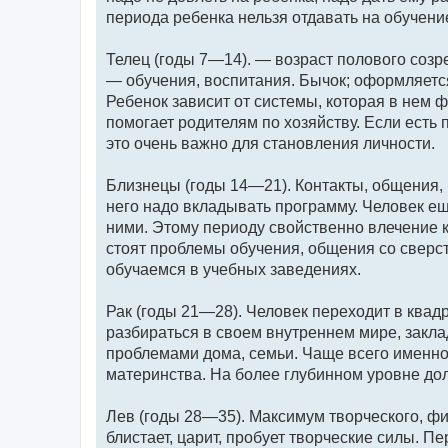
периода ребенка нельзя отдавать на обучение
Телец (годы 7—14). — возраст полового соз
— обучения, воспитания. Бычок; оформляется
Ребенок зависит от системы, которая в нем ф
помогает родителям по хозяйству. Если есть
это очень важно для становления личности.
Близнецы (годы 14—21). Контакты, общения, 
него надо вкладывать программу. Человек ещ
ними. Этому периоду свойственно влечение к
стоят проблемы обучения, общения со сверс
обучаемся в учебных заведениях.
Рак (годы 21—28). Человек переходит в квад
разбираться в своем внутреннем мире, закл
проблемами дома, семьи. Чаще всего именно 
материнства. На более глубинном уровне до
Лев (годы 28—35). Максимум творческого, физ
блистает, царит, пробует творческие силы. П