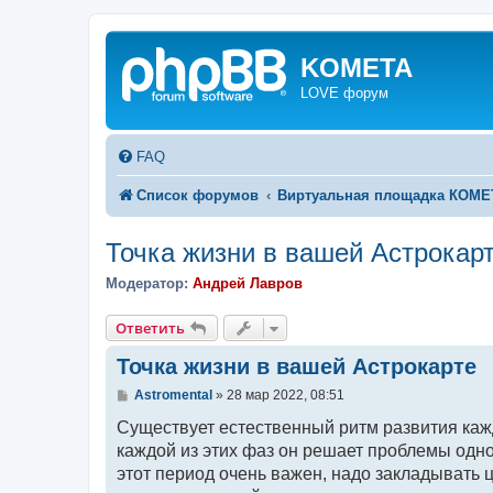
KOMETA
LOVE форум
FAQ
Список форумов
Виртуальная площадка КОМ
Точка жизни в вашей Астрокар
Модератор:
Андрей Лавров
Ответить
Точка жизни в вашей Астрокарте
С
Astromental
»
28 мар 2022, 08:51
о
о
Существует естественный ритм развития кажд
б
каждой из этих фаз он решает проблемы одног
щ
е
этот период очень важен, надо закладывать 
н