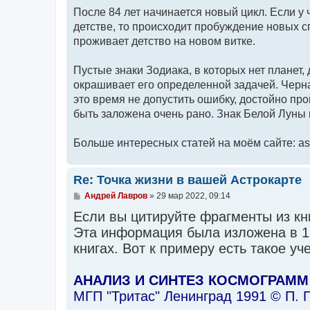
После 84 лет начинается новый цикл. Если у
детстве, то происходит пробуждение новых с
проживает детство на новом витке.
Пустые знаки Зодиака, в которых нет планет,
окрашивает его определенной задачей. Черн
это время не допустить ошибку, достойно пр
быть заложена очень рано. Знак Белой Луны 
Больше интересных статей на моём сайте: ast
Re: Точка жизни в вашей Астрокарте
С
Андрей Лавров
»
29 мар 2022, 09:14
о
Если вы цитируйте фрагменты из кни
о
б
Эта информация была изложена в 19
щ
е
книгах. Вот к примеру есть такое у
н
и
е
АНАЛИЗ И СИНТЕЗ КОСМОГРАММ
МГП "Тритас" Ленинград 1991 © П. П