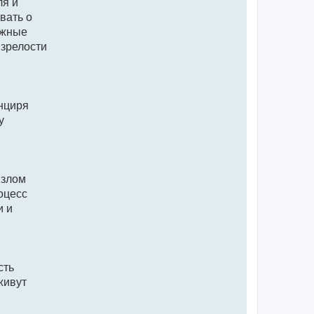
ля и
вать о
ежные
 зрелости
нциря
у
 злом
оцесс
и и
сть
живут