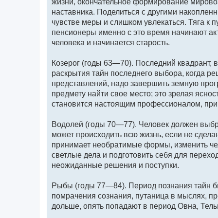
жизни, окончательное формирование мировоз
наставника. Поделиться с другими накопленн
чувстве меры и слишком увлекаться. Тяга к 
пенсионеры именно с это время начинают акти
человека и начинается старость.
Козерог (годы 63—70). Последний квадрант, 
раскрытия тайн последнего выбора, когда р
представлений, надо завершить земную прогр
предмету найти свое место; это зрелая яснос
становится настоящим профессионалом, при
Водолей (годы 70—77). Человек должен выбра
может происходить всю жизнь, если не сдела
принимает необратимые формы, изменить чело
светлые дела и подготовить себя для перехо
неожиданные решения и поступки.
Рыбы (годы 77—84). Период познания тайн б
помрачения сознания, путаница в мыслях, п
дольше, опять попадают в период Овна, Тельц