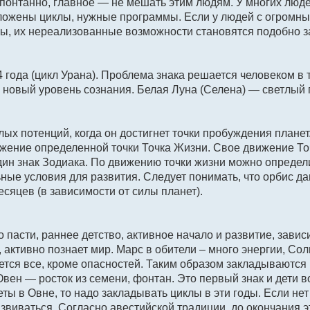
понтанно, главное — не мешать этим людям. У многих люде
заложены циклы, нужные программы. Если у людей с огромн
ы, их нереализованные возможности становятся подобно 
 года (цикл Урана). Проблема знака решается человеком в 
а новый уровень сознания. Белая Луна (Селена) — светлый 
ых потенций, когда он достигнет точки пробуждения планет
жение определенной точки Точка Жизни. Свое движение То
один знак Зодиака. По движению точки жизни можно определ
ные условия для развития. Следует понимать, что орбис д
сяцев (в зависимости от силы планет).
о пасти, раннее детство, активное начало и развитие, завис
 активно познает мир. Марс в обители – много энергии, Сол
яется все, кроме опасностей. Таким образом закладываются
вен — росток из семени, фонтан. Это первый знак и дети в
ты в Овне, то надо закладывать циклы в эти годы. Если нет
азвиваться. Согласно авестийской традиции, до окончания э