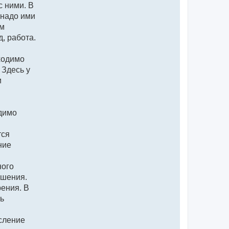
с ними. В
 надо ими
ем
, работа.
ходимо
 Здесь у
и
одимо
тся
ние
ного
ушения.
рения. В
ь
сление