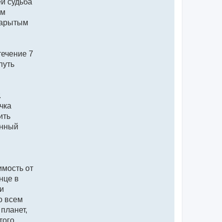
й судьба
ым
зарытым
течение 7
путь
.
чка
ить
анный
имость от
нце в
 и
о всем
 планет,
того