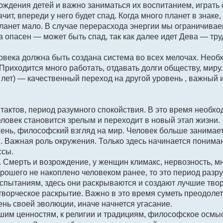
ождения детей и важно заниматься их воспитанием, играть 
ит, впереди у него будет спад. Когда много планет в знаке,
 планет мало. В случае перерасхода энергии мы ограничива
опасен — может быть спад, так как далее идет Дева — труд
овека должна быть создана система во всех мелочах. Необ
риходится много работать, отдавать долги обществу, миру.
лет) — качественный переход на другой уровень , важный 
тактов, период разумного спокойствия. В это время необх
ловек становится зрелым и переходит в новый этап жизни.
нь, философский взгляд на мир. Человек больше занимае
 Важная роль окружения. Только здесь начинается понима
ссы.
. Смерть и возрождение, у женщин климакс, нервозность, м
рошего не накоплено человеком ранее, то это период разр
испытаниям, здесь они раскрываются и создают лучшие тво
ворческое раскрытие. Важно в это время суметь преодолет
ень своей эволюции, иначе начнется угасание.
шим ценностям, к религии и традициям, философское осмы