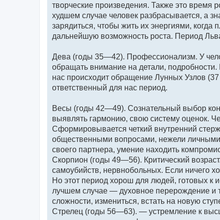
творческие произведения. Также это время р
худшем случае человек разбрасывается, а знач
зарядиться, чтобы жить их энергиями, когда
дальнейшую возможность роста. Период Льва 
Дева (годы 35—42). Профессионализм. У чел
обращать внимание на детали, подробности. П
нас происходит обращение Лунных Узлов (37 
ответственный для нас период.
Весы (годы 42—49). Сознательный выбор кон
выявлять гармонию, свою систему оценок. Че
Сформировывается четкий внутренний стерже
общественными вопросами, нежели личными.
своего партнера, умение находить компроми
Скорпион (годы 49—56). Критический возраст
самоубийств, нервнобольных. Если ничего хо
Но этот период хорош для людей, готовых к 
лучшем случае — духовное перерождение и т
сложности, измениться, встать на новую ступ
Стрелец (годы 56—63). — устремление к выс