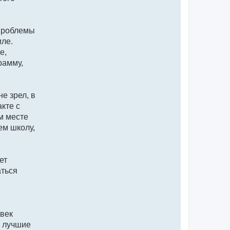
 Проблемы
мле.
е,
рамму,
е зрел, в
кте с
м месте
ем школу,
ет
аться
овек
ь лучшие