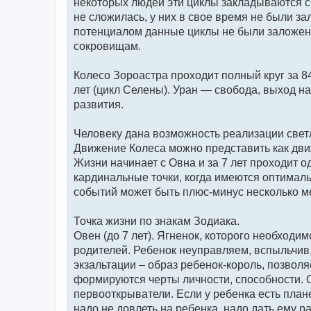
некоторых людей эти циклы закладываются с
и
е
не сложилась, у них в свое время не были 
потенциалом данные циклы не были заложен
сокровищам.
Колесо Зороастра проходит полный круг за 84
лет (цикл Селены). Уран — свобода, выход н
развития.
Человеку дана возможность реализации светл
Движение Колеса можно представить как дви
Жизни начинает с Овна и за 7 лет проходит 
кардинальные точки, когда имеются оптималь
событий может быть плюс-минус несколько ме
Точка жизни по знакам Зодиака.
Овен (до 7 лет). Ягненок, которого необходим
родителей. Ребенок неуправляем, вспыльчив,
экзальтации – образ ребенок-король, позвол
формируются черты личности, способности. О
первооткрыватели. Если у ребенка есть плане
надо не довлеть на ребенка, надо дать ему р