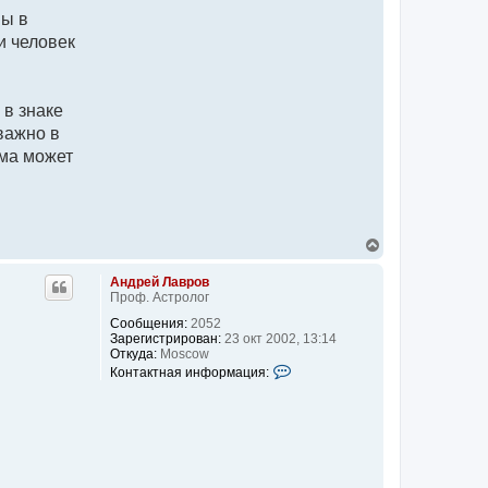
ны в
и человек
 в знаке
важно в
мма может
В
е
р
Андрей Лавров
н
Проф. Астролог
у
т
Сообщения:
2052
ь
Зарегистрирован:
23 окт 2002, 13:14
с
Откуда:
Moscow
и
я
К
Контактная информация:
к
о
н
н
а
т
ч
а
а
к
л
т
у
н