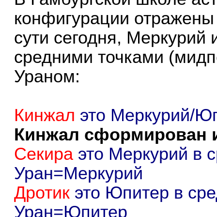
конфигурации отражены 
сути сегодня, Меркурий 
средними точками (мидп
Ураном:
Кинжал
это Меркурий/Юп
Кинжал сформирован и
Секира
это Меркурий в с
Уран=Меркурий
Дротик
это Юпитер в сре
Уран=Юпитер