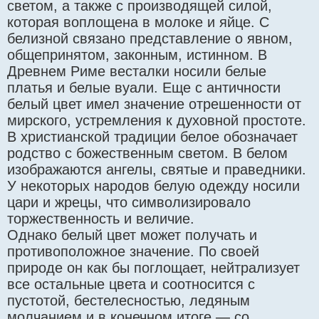
светом, а также с производящей силой,
которая воплощена в молоке и яйце. С
белизной связано представление о явном,
общепринятом, законным, истинном. В
Древнем Риме весталки носили белые
платья и белые вуали. Еще с античности
белый цвет имел значение отрешенности от
мирского, устремления к духовной простоте.
В христианской традиции белое обозначает
родство с божественным светом. В белом
изображаются ангелы, святые и праведники.
У некоторых народов белую одежду носили
цари и жрецы, что символизировало
торжественность и величие.
Однако белый цвет может получать и
противоположное значение. По своей
природе он как бы поглощает, нейтрализует
все остальные цвета и соотносится с
пустотой, бестелесностью, ледяным
молчанием и в конечном итоге — со