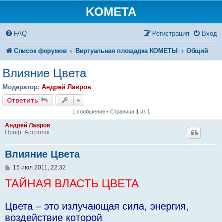
KOMETA
FAQ
Регистрация
Вход
Список форумов
Виртуальная площадка КОМЕТЫ
Общий
Влияние Цвета
Модератор:
Андрей Лавров
Ответить
1 сообщение • Страница
1
из
1
Андрей Лавров
Проф. Астролог
Влияние Цвета
С
15 июл 2011, 22:32
о
ТАЙНАЯ ВЛАСТЬ ЦВЕТА
о
б
щ
е
Цвета – это излучающая сила, энергия,
н
и
воздействие которой