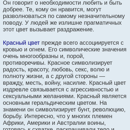
Он говорит о необходимости любить и быть
добрее. Те, кому он нравится, могут
разволноваться по самому незначительному
поводу. У людей же излишне прагматичных
этот цвет вызывает раздражение.
Красный цвет
прежде всего ассоциируется с
кровью и огнем. Его символические значения
очень многообразны и, порой,
противоречивы. Красное символизирует
радость, красоту, любовь, секс, волю и
полноту жизни, а с другой стороны —
вражду, месть, войну, насилие. Красный цвет
издревле связывается с агрессивностью и
сексуальными желаниями. Красный является
основным геральдическим цветом. На
знамени он символизирует бунт, революцию,
борьбу. Интересно, что у многих племен
Африки, Америки и Австралии воины,
готовясь к схватке, раскрашивали тело и