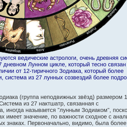
уются ведические астрологи, очень древняя с
7 дневном Лунном цикле, который тесно связан
личии от 12-тиричного Зодиака, который более
и, система из 27 лунных созвездий более подро
одиака (группа неподвижных звёзд) размером 1
. Система из 27 нактшатр, связанная с
, иногда называется "лунным Зодиаком", поск
х имеет значение, по важности сходное с анал
ых знаках. Первоначально, видимо, была более