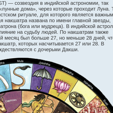
 IAST) — созвездия в индийской астрономии, так
«лунные дома», через которые проходит Луна.
стском ритуале, для которого является важны
я накшатра названа по имени главной звезды,
атрона (бога или мудреца). В индийской астрол
лияние на судьбу людей. По накшатрам также
й месяц был больше 27, но меньше 28 дней, чт
кшатр, которых насчитывается 27 или 28. В
ждествляются с дочерьми Дакши.