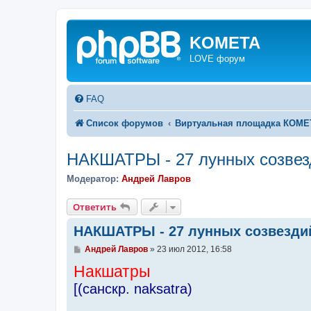
KOMETA
LOVE форум
FAQ
Список форумов
Виртуальная площадка КОМ
НАКШАТРЫ - 27 лунных созвез
Модератор:
Андрей Лавров
Ответить
НАКШАТРЫ - 27 лунных созвездий
С
Андрей Лавров
»
23 июл 2012, 16:58
о
Накшатры
о
б
[(санскр. naksatra)
щ
е
н