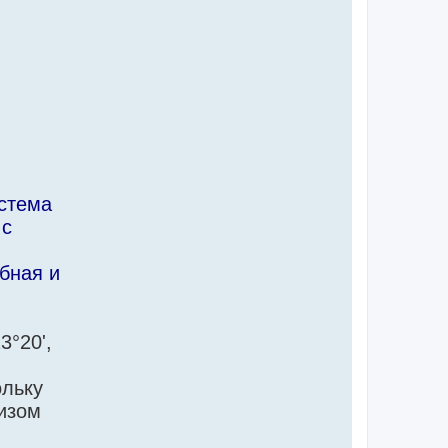
истема
 с
бная и
3°20',
ольку
изом