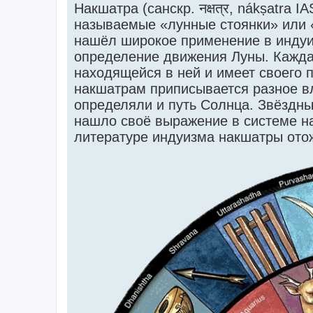
и
Накшатра (санскр. नक्षत्र, nákṣatra
е
называемые «лунные стоянки» или 
нашёл широкое применение в индуи
определение движения Луны. Кажда
находящейся в ней и имеет своего п
накшатрам приписывается разное в
определяли и путь Солнца. Звёздны
нашло своё выражение в системе на
литературе индуизма накшатры ото