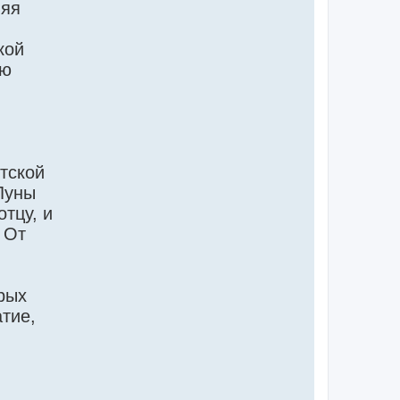
няя
кой
ию
тской
Луны
тцу, и
 От
орых
тие,