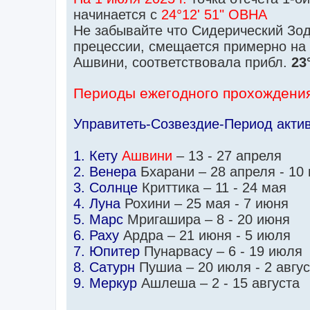
начинается с
24°12' 51" ОВНА
Не забывайте что Сидерический Зод
прецессии, смещается примерно на
Ашвини, соответствовала прибл.
23
Периоды ежегодного прохождения
Управитеть-Созвездие-Период акти
1. Кету
Ашвини
– 13 - 27 апреля
2. Венера
Бхарани – 28 апреля - 10
3. Солнце
Криттика – 11 - 24 мая
4. Луна
Рохини – 25 мая - 7 июня
5. Марс
Мригашира – 8 - 20 июня
6. Раху
Ардра – 21 июня - 5 июля
7. Юпитер
Пунарвасу – 6 - 19 июля
8. Сатурн
Пушиа – 20 июля - 2 авгу
9. Меркур
Ашлеша – 2 - 15 августа