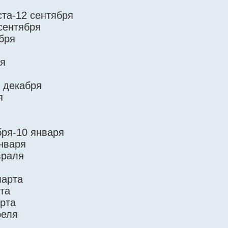
ста-12 сентября
сентября
бря
ря
2 декабря
я
бря-10 января
нваря
враля
марта
та
арта
реля