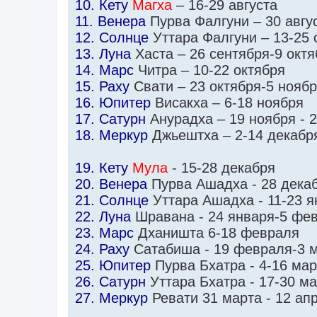
10. Кету
Магха
– 16-29 августа
11. Венера
Пурва Фалгуни – 30 авгу
12. Солнце
Уттара Фалгуни – 13-25 
13. Луна
Хаста – 26 сентября-9 октя
14. Марс
Читра – 10-22 октября
15. Раху
Свати – 23 октября-5 нояб
16. Юпитер
Висакха – 6-18 ноября
17. Сатурн
Анурадха – 19 ноября - 
18. Меркур
Джьештха – 2-14 декабр
19. Кету
Мула
- 15-28 декабря
20. Венера
Пурва Ашадха - 28 дека
21. Солнце
Уттара Ашадха - 11-23 я
22. Луна
Шравана - 24 января-5 фе
23. Марс
Дханишта 6-18 февраля
24. Раху
Сатабиша - 19 февраля-3 
25. Юпитер
Пурва Бхатра - 4-16 мар
26. Сатурн
Уттара Бхатра - 17-30 м
27. Меркур
Ревати 31 марта - 12 ап