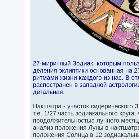
27-миричный Зодиак, которым польз
деления эклиптики основанная на 2
ритмами жизни каждого из нас. В от
распостранен в западной астрологи
детальная.
Накшатра - участок сидерического З
т.е. 1/27 часть зодиакального круга
продолжительностью лунного месяца
анализ положения Луны в нактшатра
положения Солнца в 12 зодиакальн