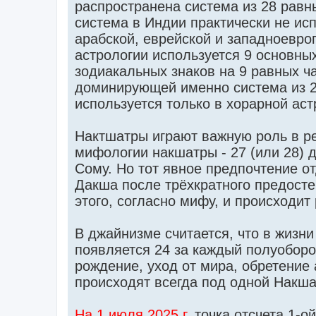
распространена система из 28 равны
система в Индии практически не ис
арабской, еврейской и западноевро
астрологии используется 9 основны
зодиакальных знаков на 9 равных ч
доминирующей именно система из 27
используется только в хорарной аст
Нактшатры играют важную роль в р
мифологии накшатры - 27 (или 28) 
Сому. Но тот явное предпочтение о
Дакша после трёхкратного предосте
этого, согласно мифу, и происходит
В джайнизме считается, что в жизни
появляется 24 за каждый полуоборот
рождение, уход от мира, обретение
происходят всегда под одной Накша
На 1 июля 2025 г.
точка отсчета 1-