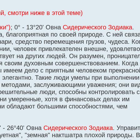
й, смотри ниже в этой теме)
ки")
; 0° - 13°20' Овна
Сидерического Зодиака
.
ра, благоприятная по своей природе. С ней связ
зари, средство перемещения грузов, чудеса. Ко
ении, человек привлекателен внешне, удовлетво
вует на других людей. Он разумен, проницате
ся своим духовным совершенствованием. Когда
ы имеем дело с приятным человеком прекрасно
 элегантно. Такие люди умелы при выполнении
и методами, заслуживающими уважения; они ви
 решительные люди, способны контролировать с
Они умеренные, хотя в финансовых делах им
 они обладают большими способностями, чем
' - 26°40' Овна
Сидерического Зодиака
. Управит
суетная", "земная" нактшатра плохой природы. 