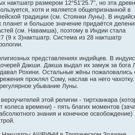
х нактшатр размером 12°51'25.7", но эта древ
пользуется, хотя и является общепризнанной в
пейской традиции (см. Стоянки Луны). В индийс
х планет и большое значение придаётся делен
астей (см. Навамша), поэтому в Индии стала
 (9 х 3)нактшатр. Система из 28 нактшатр
рологии.
елигиозных представлениях индийцев. В индуис
дочерей Дакши. Дакша выдал их замуж за бога 
тдавал Рохини. Остальные жёны пожаловались о
режения проклял Сому, наслав на него чахотку.
 регулярное убывание Луны.
 вероучителей этой религии - тиртханкара (кот
 колеса времени) - пять благих моментов (зача
 абсолютного знания и конечное освобождение)
трой.
ой Накшатры АШВИНИ в Тропическом Зодиаке,