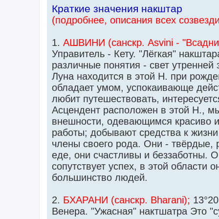
Краткие значения накштар
(подробнее, описания всех созвезди
1.
АШВИНИ (санскр. Asvini - "Всадни
Управитель - Кету. "Лёгкая" накшта
различные понятия - свет утренней 
Луна находится в этой Н. при рожд
обладает умом, успокаивающе дейст
любит путешествовать, интересует
Асцендент расположен в этой Н., м
внешности, одевающимся красиво и
работы; добывают средства к жизн
члены своего рода. Они - твёрдые,
еде, они счастливы и беззаботны. 
сопутствует успех, в этой области
большинство людей.
2.
БХАРАНИ (санскр. Bharani);
13°20
Венера. "Ужасная" нактшатра Это "