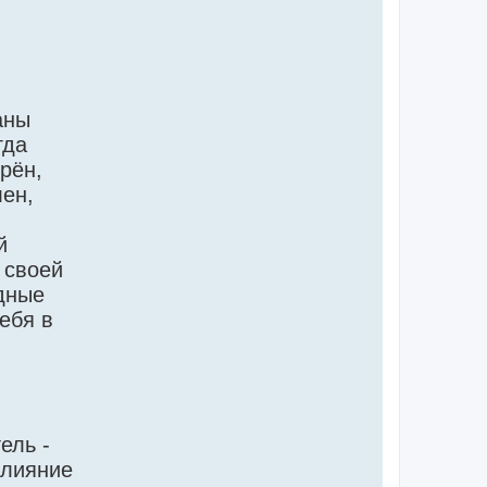
аны
гда
рён,
лен,
й
 своей
дные
ебя в
ель -
Влияние