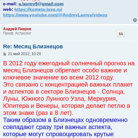
e-mail:
a.lavrov9@gmail.com
web:
https://kometa-love.ru/
https://www.youtube.com/@AndreyLavrov/videos
Андрей Лавров
Проф. Астролог
Re: Месяц Близнецов
С
21 май 2012, 10:29
о
В 2012 году ежегодный солнечный прогноз на
о
б
месяц Близнецов обретает особо важное и
щ
е
ключевое значение во всем 2012 году.
н
Это связано с концентрацией важных планет
и
е
и аспектов в секторе Близнецов - Солнца,
Луны, Южного Лунного Узла, Меркурия,
Юпитера и Венеры, которая делает петлю в
этом знаке (раз в 8 лет).
Таким образом в Близнецах одновременно
совпадают сразу три важных аспекта,
которые могут спровоцировать крутые