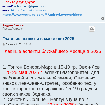
Любите друг друга!
e-mail:
a.lavrov9@gmail.com
web:
https://kometa-love.ru/
https://www.youtube.com/@AndreyLavrov/videos
Андрей Лавров
Проф. Астролог
Главные аспекты в мае июне 2025
С
22 май 2025, 12:52
о
Главные аспекты ближайшего месяца в 2025
о
б
г.
щ
е
н
1. Тригон Венера-Марс в 15-19 гр. Овен-Лев
и
е
-
20-26 мая 2025 г.
аспект благоприятен для
любовной и сексуальной жизни, Огненных
знаков Лев-Овен-Стрелец, особенно тех, у
кого в гороскопах выражены 15-19 градусы
своих знаков Зодиака.
2. Секстиль Солнце - Нептун/Луна во 2
гр.Овен-Близнецы -
22 мая 2025 г.
Удачный