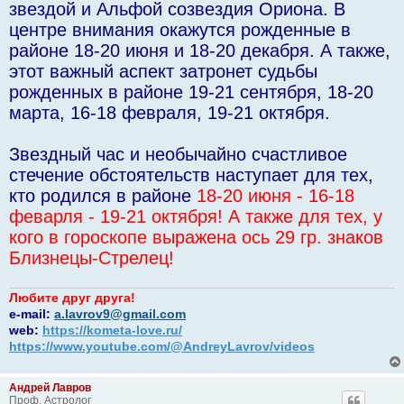
звездой и Альфой созвездия Ориона. В
центре внимания окажутся рожденные в
районе 18-20 июня и 18-20 декабря. А также,
этот важный аспект затронет судьбы
рожденных в районе 19-21 сентября, 18-20
марта, 16-18 февраля, 19-21 октября.
Звездный час и необычайно счастливое
стечение обстоятельств наступает для тех,
кто родился в районе
18-20 июня - 16-18
феварля - 19-21 октября! А также для тех, у
кого в гороскопе выражена ось 29 гр. знаков
Близнецы-Стрелец!
Любите друг друга!
e-mail:
a.lavrov9@gmail.com
web:
https://kometa-love.ru/
https://www.youtube.com/@AndreyLavrov/videos
Андрей Лавров
Проф. Астролог