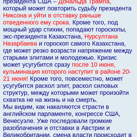
президента США
–
Дональда Трампа
,
который может повторить судьбу президента
Никсона и уйти в отставку раньше
отведенного ему срока.
Кроме того, под
мощный удар стихии, попадают гороскопы,
экс-президента Казахстана,
Нурсултана
Назарбаева
и гороскоп самого Казахстана,
где может резко возрасти напряжение между
старыми элитами и молодежью. Кризис
может усугубится сразу
после 10 июня,
кульминация которого наступит в районе 20-
21 июня!
Кроме того, повсеместно, может
усугубится раскол элит, раскол силовых
структур, между которыми может произойти
схватка не на жизнь и на смерть.
Мы видим, как накаляются страсти в
английском парламенте, конгрессе США,
Венесуэле. Уже последовали громкие
разоблачения и отставки в Австрии и
Великобритании, смена власти происходит в