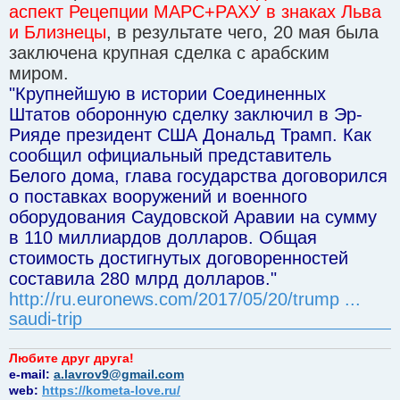
аспект Рецепции МАРС+РАХУ в знаках Льва
и Близнецы
, в результате чего, 20 мая была
заключена крупная сделка с арабским
миром.
"Крупнейшую в истории Соединенных
Штатов оборонную сделку заключил в Эр-
Рияде президент США Дональд Трамп. Как
сообщил официальный представитель
Белого дома, глава государства договорился
о поставках вооружений и военного
оборудования Саудовской Аравии на сумму
в 110 миллиардов долларов. Общая
стоимость достигнутых договоренностей
составила 280 млрд долларов."
http://ru.euronews.com/2017/05/20/trump ...
saudi-trip
Любите друг друга!
e-mail:
a.lavrov9@gmail.com
web:
https://kometa-love.ru/