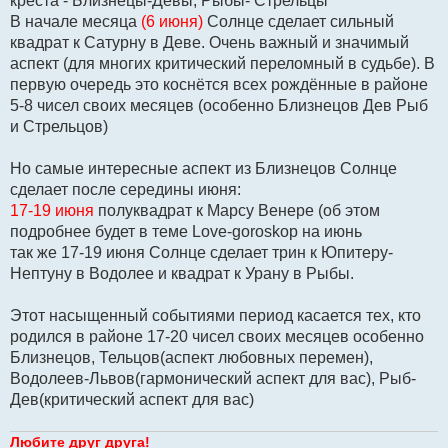
креста - Близнецы-Девы, Рыбы- Стрельцы
В начале месяца
(6 июня)
Солнце сделает сильный
квадрат к Сатурну в Деве. Очень важный и значимый
аспект (для многих критический переломный в судьбе). В
первую очередь это коснётся всех рождённые в районе
5-8 чисел своих месяцев (особенно Близнецов Дев Рыб
и Стрельцов)
Но самые интересные аспект из Близнецов Солнце
сделает после середины июня:
17-19 июня
полуквадрат к Марсу Венере (об этом
подробнее будет в теме Love-goroskop на июнь
так же 17-19 июня Солнце сделает трин к Юпитеру-
Нептуну в Водолее и квадрат к Урану в Рыбы.
Этот насыщенный событиями период касается тех, кто
родился в районе 17-20 чисел своих месяцев особенно
Близнецов, Тельцов(аспект любовных перемен),
Водолеев-Львов(гармонический аспект для вас), Рыб-
Дев(критический аспект для вас)
Любите друг друга!