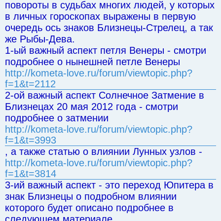
повороты в судьбах многих людей, у которых
в личных гороскопах выражены в первую
очередь ось знаков Близнецы-Стрелец, а так
же Рыбы-Дева.
1-ый важный аспект петля Венеры - смотри
подробнее о нынешней петле Венеры
http://kometa-love.ru/forum/viewtopic.php?
f=1&t=2112
2-ой важный аспект Солнечное Затмение в
Близнецах 20 мая 2012 года - смотри
подробнее о затмении
http://kometa-love.ru/forum/viewtopic.php?
f=1&t=3993
, а также статью о влиянии Лунных узлов -
http://kometa-love.ru/forum/viewtopic.php?
f=1&t=3814
3-ий важный аспект - это переход Юпитера в
знак Близнецы о подробном влиянии
которого будет описано подробнее в
следующем материале