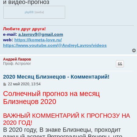
и видео-прогноз
phpBB
[media]
Любите друг друга!
e-mail:
a.lavrov9@gmail.com
web:
https://kometa-love.ru/
https://www.youtube.com/@AndreyLavrov/videos
Андрей Лавров
Проф. Астролог
2020 Месяц Близнецов - Комментарий!
С
22 май 2020, 13:54
о
Солнечный прогноз на месяц
о
б
Близнецов 2020
щ
е
н
и
ВАЖНЫЙ КОММЕНТАРИЙ К ПРОГНОЗУ НА
е
2020 ГОД!
В 2020 году, В знаке Близнецы, проходит
важный аспект Ретроградной Венеры, что