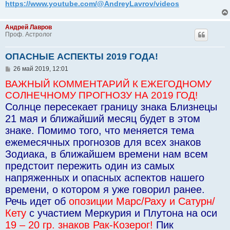
https://www.youtube.com/@AndreyLavrov/videos
Андрей Лавров
Проф. Астролог
ОПАСНЫЕ АСПЕКТЫ 2019 ГОДА!
С
26 май 2019, 12:01
о
ВАЖНЫЙ КОММЕНТАРИЙ К ЕЖЕГОДНОМУ
о
б
СОЛНЕЧНОМУ ПРОГНОЗУ НА 2019 ГОД!
щ
е
Солнце пересекает границу знака Близнецы
н
21 мая и ближайший месяц будет в этом
и
е
знаке. Помимо того, что меняется тема
ежемесячных прогнозов для всех знаков
Зодиака, в ближайшем времени нам всем
предстоит пережить один из самых
напряженных и опасных аспектов нашего
времени, о котором я уже говорил ранее.
Речь идет об
опозиции Марс/Раху и Сатурн/
Кету
с участием Меркурия и Плутона на оси
19 – 20 гр. знаков Рак-Козерог!
Пик