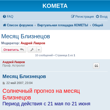
KOMETA
FAQ
Регистрация
Вход
Список форумов
Виртуальная площадка КОМЕТЫ
Общий
Месяц Близнецов
Модератор:
Андрей Лавров
Ответить
10 сообщений • Страница
1
из
1
Андрей Лавров
Проф. Астролог
Месяц Близнецов
С
22 май 2007, 23:04
о
Солнечный прогноз на месяц
о
б
Близнецов
щ
е
Период действия с 21 мая по 21 июня
н
и