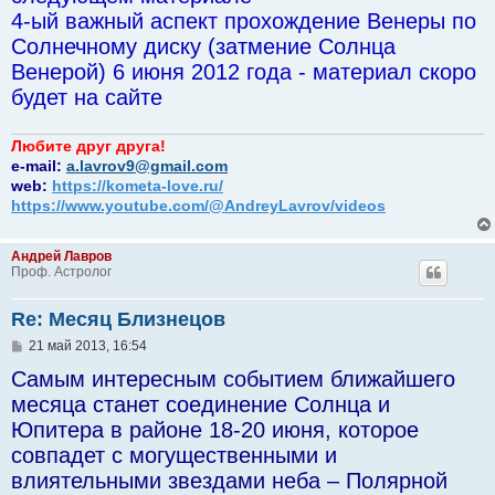
4-ый важный аспект прохождение Венеры по
Солнечному диску (затмение Солнца
Венерой) 6 июня 2012 года - материал скоро
будет на сайте
Любите друг друга!
e-mail:
a.lavrov9@gmail.com
web:
https://kometa-love.ru/
https://www.youtube.com/@AndreyLavrov/videos
Андрей Лавров
Проф. Астролог
Re: Месяц Близнецов
С
21 май 2013, 16:54
о
Самым интересным событием ближайшего
о
б
месяца станет соединение Солнца и
щ
е
Юпитера в районе 18-20 июня, которое
н
совпадет с могущественными и
и
е
влиятельными звездами неба – Полярной