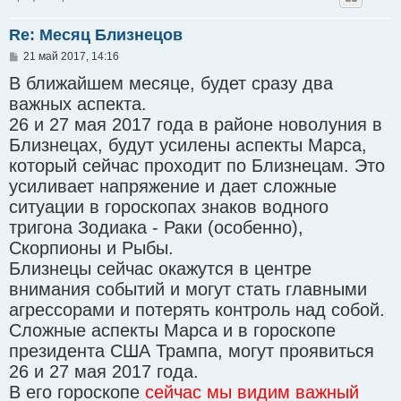
Re: Месяц Близнецов
С
21 май 2017, 14:16
о
В ближайшем месяце, будет сразу два
о
б
важных аспекта.
щ
е
26 и 27 мая 2017 года в районе новолуния в
н
Близнецах, будут усилены аспекты Марса,
и
е
который сейчас проходит по Близнецам. Это
усиливает напряжение и дает сложные
ситуации в гороскопах знаков водного
тригона Зодиака - Раки (особенно),
Скорпионы и Рыбы.
Близнецы сейчас окажутся в центре
внимания событий и могут стать главными
агрессорами и потерять контроль над собой.
Сложные аспекты Марса и в гороскопе
президента США Трампа, могут проявиться
26 и 27 мая 2017 года.
В его гороскопе
сейчас мы видим важный