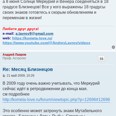
а 8 июня Солнце Меркурий и Венера соеденяться в 18
и
е
градусе Близнецов! Все у кого выражены 18 градусы
своих знаков готовтесь к скорым обновлениям и
переменам в жизни!
Любите друг друга!
e-mail:
a.lavrov9@gmail.com
web:
https://kometa-love.ru/
https://www.youtube.com/@AndreyLavrov/videos
Андрей Лавров
Проф. Астролог
Re: Месяц Близнецов
С
21 май 2009, 10:26
о
о
В 2009 году очень важно учитывать, что Меркурий
б
сейчас идёт в ретродвижении до конца мая.
щ
е
см подробнее
н
http://kometa-love.ru/forum/viewtopic.php?p=12696#12696
и
е
Это особенно может затронуть знаки Мутабельного