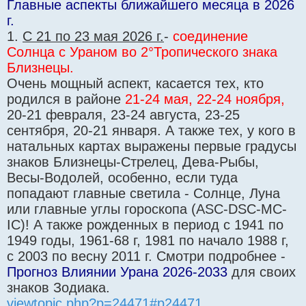
Главные аспекты ближайшего месяца в 2026
г.
1.
С 21 по 23 мая 2026 г.
-
соединение
Солнца с Ураном во 2°Тропического знака
Близнецы.
Очень мощный аспект, касается тех, кто
родился в районе
21-24 мая, 22-24 ноября,
20-21 февраля, 23-24 августа, 23-25
сентября, 20-21 января. А также тех, у кого в
натальных картах выражены первые градусы
знаков Близнецы-Стрелец, Дева-Рыбы,
Весы-Водолей, особенно, если туда
попадают главные светила - Солнце, Луна
или главные углы гороскопа (ASC-DSC-MC-
IC)! А также рожденных в период с 1941 по
1949 годы, 1961-68 г, 1981 по начало 1988 г,
с 2003 по весну 2011 г. Смотри подробнее -
Прогноз Влиянии Урана 2026-2033
для своих
знаков Зодиака.
viewtopic.php?p=24471#p24471