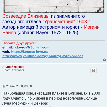
Созвездие Близнецы
из знаменитого
звездного атласа
"Уранометрия" 1603 г.
Автор немецкий астроном и юрист -
Иоганн
Байер
(Johann Bayer, 1572 - 1625)
Любите друг друга!
e-mail:
a.lavrov9@gmail.com
web:
https://kometa-love.ru/
https://www.youtube.com/@AndreyLavrov/videos
Андрей Лавров
Проф. Астролог
С
26 май 2008, 03:18
о
о
Наибольшая концентрация планет в Близнецах в 2008
б
году будет с 3 по 5 июня в период новолуния(Солнце
щ
е
Луна Меркурий и Венера)
н