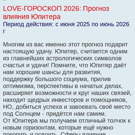
о
LOVE-ГОРОСКОП 2026: Прогноз
о
б
влияния Юпитера
щ
е
Период действия: c июня 2025 по июнь 2026
н
и
г
е
Многим из вас именно этот прогноз подарит
настоящую удачу. Юпитер, считается одним
из главнейших астрологических символов
счастья и удачи! Помните, что Юпитер даёт
нам хорошие шансы для развития,
поддержку большого социума, прилив
оптимизма, перспективы в начатых делах,
расширяет возможности и круг наших связей,
находит щедрых инвесторов и помощников,
НО, добиться успеха и завоевать своё место
под Солнцем - придётся нам самим.
От Юпитера мы получаем отличный толчок к
новым горизонтам, которые ещё нужно
покорить и освоить. Сферы влияния