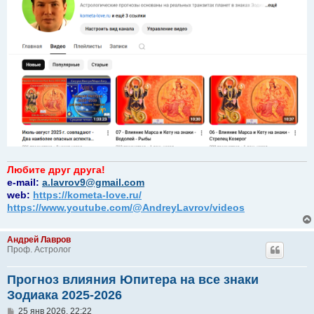
Любите друг друга!
e-mail:
a.lavrov9@gmail.com
web:
https://kometa-love.ru/
https://www.youtube.com/@AndreyLavrov/videos
Андрей Лавров
Проф. Астролог
Прогноз влияния Юпитера на все знаки
Зодиака 2025-2026
С
25 янв 2026, 22:22