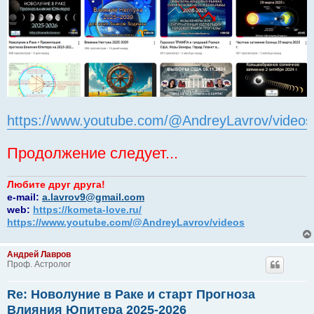
https://www.youtube.com/@AndreyLavrov/videos
Продолжение следует...
Любите друг друга!
e-mail:
a.lavrov9@gmail.com
web:
https://kometa-love.ru/
https://www.youtube.com/@AndreyLavrov/videos
Андрей Лавров
Проф. Астролог
Re: Новолуние в Раке и старт Прогноза
Влияния Юпитера 2025-2026