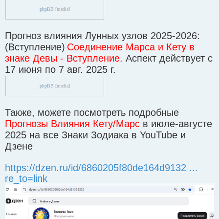
phpBB
[media]
Прогноз влияния Лунных узлов 2025-2026:
(Вступление)
Соединение Марса и Кету в
знаке Девы - Вступление.
Аспект действует с
17 июня по 7 авг. 2025 г.
phpBB
[media]
Также, можете посмотреть подробные
Прогнозы Влияния Кету/Марс
в июле-августе
2025 на все Знаки Зодиака в YouTube и
Дзене
https://dzen.ru/id/6860205f80de164d9132 ...
re_to=link