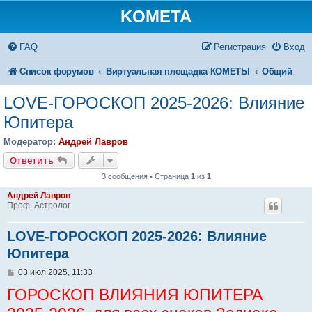
KOMETA
FAQ
Регистрация
Вход
Список форумов
Виртуальная площадка КОМЕТЫ
Общий
LOVE-ГОРОСКОП 2025-2026: Влияние
Юпитера
Модератор:
Андрей Лавров
Ответить
3 сообщения • Страница
1
из
1
Андрей Лавров
Проф. Астролог
LOVE-ГОРОСКОП 2025-2026: Влияние
Юпитера
С
03 июл 2025, 11:33
о
ГОРОСКОП ВЛИЯНИЯ ЮПИТЕРА
о
б
щ