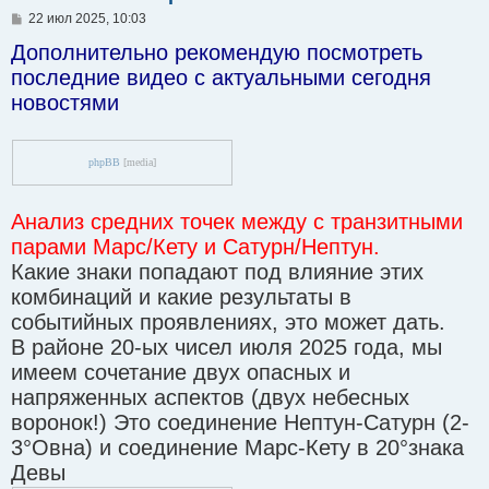
С
22 июл 2025, 10:03
о
Дополнительно рекомендую посмотреть
о
б
последние видео с актуальными сегодня
щ
е
новостями
н
и
е
phpBB
[media]
Анализ средних точек между с транзитными
парами Марс/Кету и Сатурн/Нептун.
Какие знаки попадают под влияние этих
комбинаций и какие результаты в
событийных проявлениях, это может дать.
В районе 20-ых чисел июля 2025 года, мы
имеем сочетание двух опасных и
напряженных аспектов (двух небесных
воронок!) Это соединение Нептун-Сатурн (2-
3°Овна) и соединение Марс-Кету в 20°знака
Девы