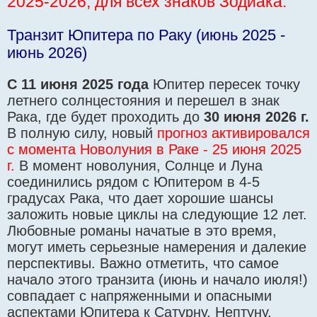
2025-2026, для всех знаков Зодиака.
е
н
и
Транзит Юпитера по Раку (июнь 2025 -
е
июнь 2026)
С 11 июня 2025 года
Юпитер пересек точку
летнего солнцестояния и перешел в знак
Рака, где будет проходить до
30 июня 2026 г.
В полную силу, новый
прогноз активировался
с момента Новолуния в Раке - 25 июня 2025
г.
В момент новолуния, Солнце и Луна
соединились рядом с Юпитером в 4-5
градусах Рака, что дает хорошие шансы
заложить новые циклы на следующие 12 лет.
Любовные романы начатые в это время,
могут иметь серьезные намерения и далекие
перспективы. Важно отметить, что самое
начало этого транзита (июнь и начало июля!)
совпадает с напряженными и опасными
аспектами Юпитера к Сатурну, Нептуну,