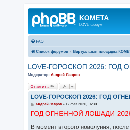
KOMETA
LOVE форум
FAQ
Список форумов
Виртуальная площадка КОМ
LOVE-ГОРОСКОП 2026: ГОД
Модератор:
Андрей Лавров
Ответить
LOVE-ГОРОСКОП 2026: ГОД ОГН
С
Андрей Лавров
»
17 фев 2026, 16:30
о
ГОД ОГНЕННОЙ ЛОШАДИ-202
о
б
щ
е
В момент второго новолуния, после
н