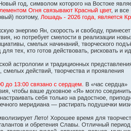
овый год, символом которого на Востоке являе
элементом Огня связывают Красный цвет
, и все
овый) поэтому,
Лошадь - 2026 года, является К
кую энергию Ян, скорость и свободу, принесет
вия, но потребует смелости в реализации новы
циативы, смелых начинаний, творческого подъ
для тех, кто готов действовать, рисковать и ид
ской астрологии и традиционных представления
 смелых действий, творчества и проявления
0 до 13:00 связано с сердцем.
В «час сердца»
ия, чтобы ваше духовное «Я» могло соединить
астраивать себя только на радостное, припод
дечного меридиана — растирать подушечки миз
мволизирует Лето! Хорошее время для творчест
талантов и обретения Славы. Отличный период