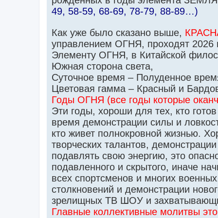
рожденных в годы элемента ЗЕМЛЯ 
49, 58-59, 68-69, 78-79, 88-89…)
Как уже было сказано выше,
КРАСН
управлением ОГНЯ, проходят 2026 и
Элементу ОГНЯ, в Китайской филос
Южная сторона света,
Суточное время – Полуденное время
Цветовая гамма – Красный и Бардо
Годы ОГНЯ (все годы которые оканч
Эти годы, хороши для тех, кто гото
время демонстрации силы и ловкост
кто живет полнокровной жизнью. Хо
творческих талантов, демонстрации
подавлять свою энергию, это опасн
подавленного и скрытого, иначе на
всех спортсменов и многих военных.
столкновений и демонстрации новог
зрелищных ТВ ШОУ и захватывающи
Главные коллективные молитвы это