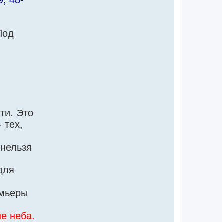
9, 48-
Под
ти. Это
 тех,
 нельзя
для
емьеры
е неба.