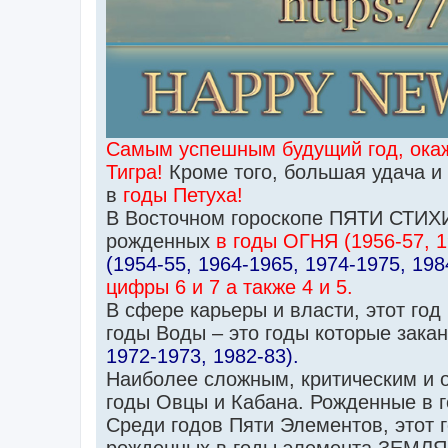
Самым успешным будущий год, окаж
Тигра!
Кроме того, большая удача и
в
годы Петуха!
В Восточном гороскопе ПЯТИ СТИХ
рожденных
в годы ОГНЯ (1956-57, 1
(1954-55, 1964-1965, 1974-1975, 19
цифры 6 и 7 а также 4 и 5.
В сфере карьеры и власти, этот го
годы Воды – это годы которые зака
1972-1973, 1982-83).
Наиболее сложным, критическим и о
годы Овцы и Кабана. Рожденные в г
Среди годов Пяти Элементов, этот 