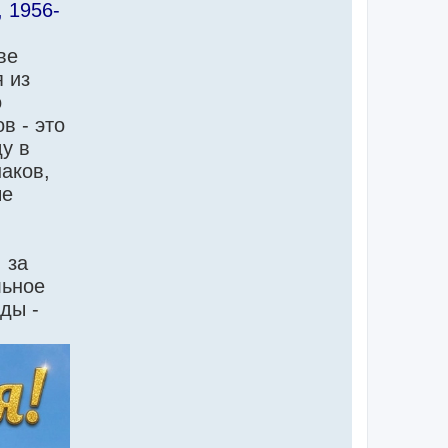
, 1956-
ве
 из
о
в - это
у в
аков,
ые
 за
льное
ды -