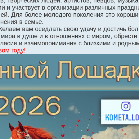
, творческих людей, артистов, певцов, музыка
ьми и участвует в организации различных праздн
лей. Для более молодого поколения это хороши
нения в семье.
Желаем вам оседлать свою удачу и достичь бо
 мира в душе и в отношениях с миром, обрести
гласия и взаимопонимания с близкими и родны
вом году!