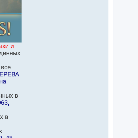
аки и
жденных
 все
ДЕРЕВА
 на
нных в
963,
х в
х