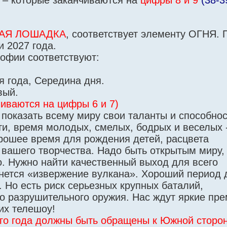
– которые заканчиваются на
цифры 8 и 9
(38-3
АЯ ЛОШАДКА
, соответствует элементу ОГНЯ. 
 2027 года.
офии соответствуют:
 года, Середина дня.
вый.
иваются на цифры 6 и 7)
в показать всему миру свои таланты и способнос
и, время молодых, смелых, бодрых и веселых -
рошее время для рождения детей, расцвета
 вашего творчества. Надо быть открытым миру,
о. Нужно найти качественный выход для всего
чнется «извержение вулкана». Хороший период 
 Но есть риск серьезных крупных баталий,
о разрушительного оружия. Нас ждут яркие пр
х телешоу!
го года должны быть обращены к Южной сторон