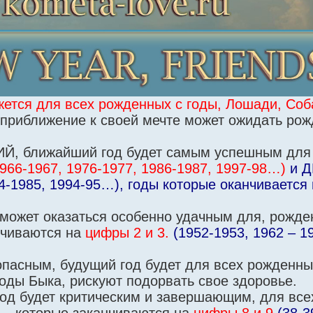
ется для всех рожденных с годы, Лошади, Соб
 приближение к своей мечте может ожидать ро
ИЙ, ближайший год будет самым успешным для
966-1967, 1976-1977, 1986-1987, 1997-98…)
и 
84-1985, 1994-95…), годы которые оканчивается
д может оказаться особенно удачным для, рожде
нчиваются на
цифры 2 и 3.
(1952-1953, 1962 – 1
пасным, будущий год будет для всех рожденны
оды Быка, рискуют подорвать свое здоровье.
год будет критическим и завершающим, для все