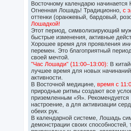
и
Восточному календарю начинается Н
е
Огненная Лошадь! Традиционно,
с 
оттенки (оранжевый, бардовый, роз
Лошадкой!
Этот период, символизирующий мужс
быстрые изменения, активные дейст
Хорошее время для проявления ини
перемен. Это благоприятный период 
своей мечтой.
"Час Лошади" (11:00–13:00):
В китай
лучшее время для новых начинаний,
активности.
В Восточной медицине,
время с 11:0
природные ритмы создают все услов
приземленным «Я». Рекомендуется н
настроение, а для активизации сер
обеих рук.
В календарной системе, Лошадь си
демонстрации своих способностей, 