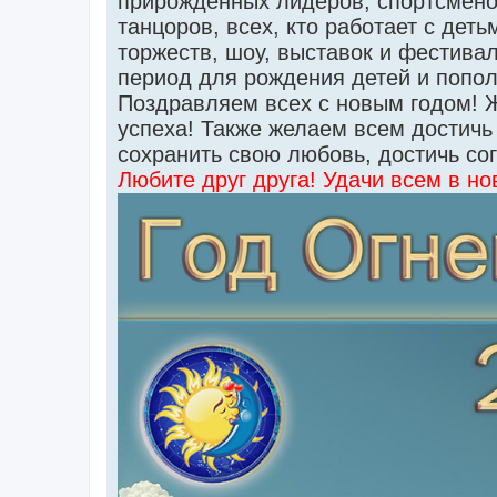
прирожденных лидеров, спортсменов
танцоров, всех, кто работает с дет
торжеств, шоу, выставок и фестива
период для рождения детей и попол
Поздравляем всех с новым годом! 
успеха! Также желаем всем достичь
сохранить свою любовь, достичь со
Любите друг друга! Удачи всем в но