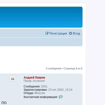
Регистрация
Вход
3 сообщения • Страница
1
из
1
Андрей Лавров
Проф. Астролог
Сообщения:
2051
Зарегистрирован:
23 окт 2002, 13:14
Откуда:
Moscow
К
Контактная информация:
о
, по
н